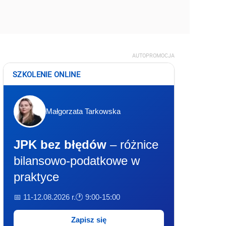
AUTOPROMOCJA
SZKOLENIE ONLINE
Małgorzata Tarkowska
JPK bez błędów
– różnice
bilansowo-podatkowe w
praktyce
📅 11-12.08.2026 r.
🕐 9:00-15:00
Zapisz się