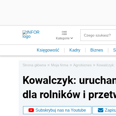
Kategorie
Księgowość
Kadry
Biznes
S
»
»
»
Strona główna
Moja firma
Agrobiznes
Kowalczyk:
Kowalczyk: urucha
dla rolników i prz
Subskrybuj nas na Youtube
Zapisz