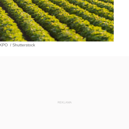
h KPO
/
Shutterstock