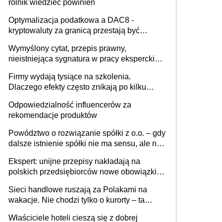
rolnik wiedzieć powinien
Optymalizacja podatkowa a DAC8 -
kryptowaluty za granicą przestają być
niewidoczne. I co dalej?
Wymyślony cytat, przepis prawny,
nieistniejąca sygnatura w pracy eksperckiej -
sam zakup ChatGPT to nie wdrożenie AI w
Firmy wydają tysiące na szkolenia.
firmie
Dlaczego efekty często znikają po kilku
tygodniach?
Odpowiedzialność influencerów za
rekomendacje produktów
Powództwo o rozwiązanie spółki z o.o. – gdy
dalsze istnienie spółki nie ma sensu, ale nie
wszyscy wspólnicy są tego zdania
Ekspert: unijne przepisy nakładają na
polskich przedsiębiorców nowe obowiązki w
zakresie opakowań
Sieci handlowe ruszają za Polakami na
wakacje. Nie chodzi tylko o kurorty – ta
walka o portfele klientów dzieje się także
Właściciele hoteli cieszą się z dobrej
tam, gdzie wielu spędzi urlop po cichu