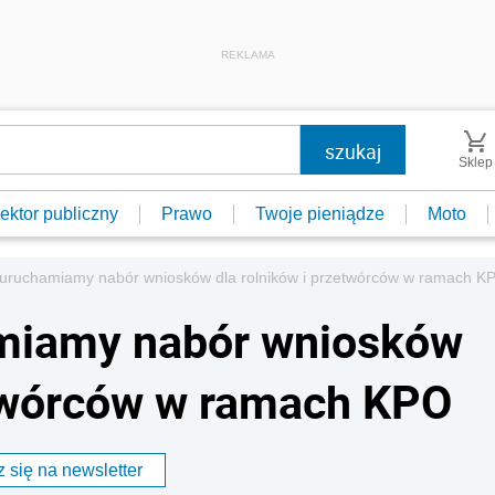
REKLAMA
Sklep
ektor publiczny
Prawo
Twoje pieniądze
Moto
 uruchamiamy nabór wniosków dla rolników i przetwórców w ramach K
miamy nabór wniosków
etwórców w ramach KPO
 się na newsletter