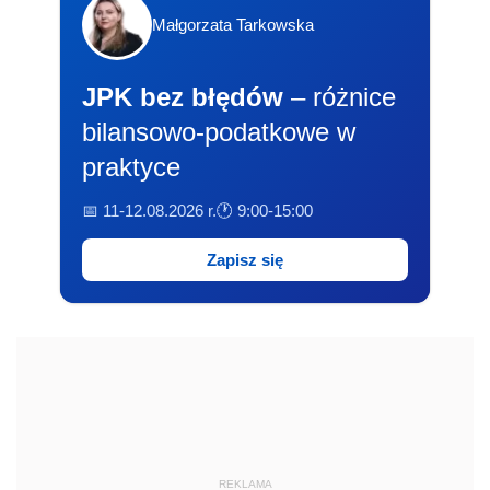
Małgorzata Tarkowska
JPK bez błędów
– różnice
bilansowo-podatkowe w
praktyce
📅 11-12.08.2026 r.
🕐 9:00-15:00
Zapisz się
REKLAMA