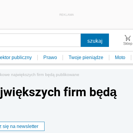
REKLAMA
Sklep
ektor publiczny
Prawo
Twoje pieniądze
Moto
kowe największych firm będą publikowane
jwiększych firm będą
 się na newsletter