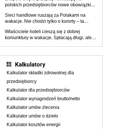
polskich przedsiębiorców nowe obowiązki w
zakresie opakowań
Sieci handlowe ruszają za Polakami na
wakacje. Nie chodzi tylko o kurorty – ta
walka o portfele klientów dzieje się także
Właściciele hoteli cieszą się z dobrej
tam, gdzie wielu spędzi urlop po cichu
koniunktury w wakacje. Spłacają długi, ale
już martwią się, co będzie jesienią
Kalkulatory
Kalkulator składki zdrowotnej dla
przedsiębiorcy
Kalkulator dla przedsiębiorców
Kalkulator wynagrodzeń brutto/netto
Kalkulator umów zlecenia
Kalkulator umów o dzieło
Kalkulator kosztów energii