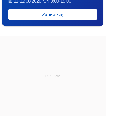
📅 11-12.08.2026 r.
🕐 9:00-15:00
Zapisz się
REKLAMA