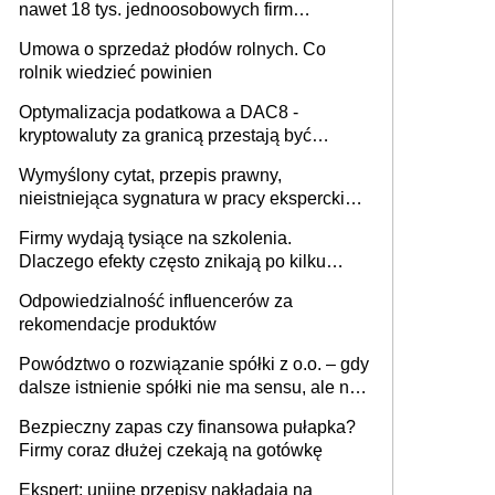
nawet 18 tys. jednoosobowych firm
miesięcznie
Umowa o sprzedaż płodów rolnych. Co
rolnik wiedzieć powinien
Optymalizacja podatkowa a DAC8 -
kryptowaluty za granicą przestają być
niewidoczne. I co dalej?
Wymyślony cytat, przepis prawny,
nieistniejąca sygnatura w pracy eksperckiej -
sam zakup ChatGPT to nie wdrożenie AI w
Firmy wydają tysiące na szkolenia.
firmie
Dlaczego efekty często znikają po kilku
tygodniach?
Odpowiedzialność influencerów za
rekomendacje produktów
Powództwo o rozwiązanie spółki z o.o. – gdy
dalsze istnienie spółki nie ma sensu, ale nie
wszyscy wspólnicy są tego zdania
Bezpieczny zapas czy finansowa pułapka?
Firmy coraz dłużej czekają na gotówkę
Ekspert: unijne przepisy nakładają na