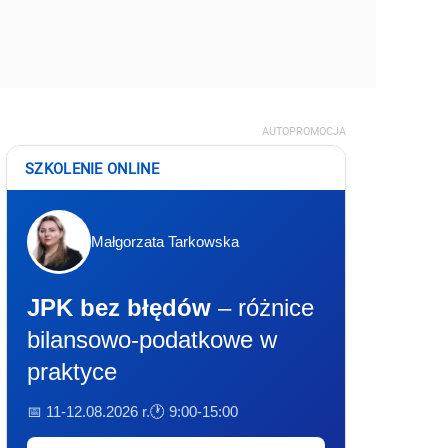
AUTOPROMOCJA
SZKOLENIE ONLINE
Małgorzata Tarkowska
JPK bez błędów
– różnice
bilansowo-podatkowe w
praktyce
📅 11-12.08.2026 r.
🕐 9:00-15:00