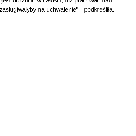
ojekt odrzucić w całości, niż pracować nad
asługiwałyby na uchwalenie" - podkreśliła.