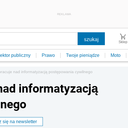
REKLAMA
Sklep
ektor publiczny
Prawo
Twoje pieniądze
Moto
pracuje nad informatyzacją postępowania cywilnego
nad informatyzacją
lnego
 się na newsletter