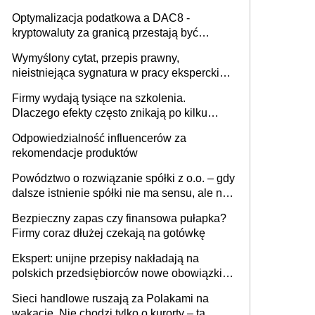
Optymalizacja podatkowa a DAC8 -
kryptowaluty za granicą przestają być
niewidoczne. I co dalej?
Wymyślony cytat, przepis prawny,
nieistniejąca sygnatura w pracy eksperckiej -
sam zakup ChatGPT to nie wdrożenie AI w
Firmy wydają tysiące na szkolenia.
firmie
Dlaczego efekty często znikają po kilku
tygodniach?
Odpowiedzialność influencerów za
rekomendacje produktów
Powództwo o rozwiązanie spółki z o.o. – gdy
dalsze istnienie spółki nie ma sensu, ale nie
wszyscy wspólnicy są tego zdania
Bezpieczny zapas czy finansowa pułapka?
Firmy coraz dłużej czekają na gotówkę
Ekspert: unijne przepisy nakładają na
polskich przedsiębiorców nowe obowiązki w
zakresie opakowań
Sieci handlowe ruszają za Polakami na
wakacje. Nie chodzi tylko o kurorty – ta