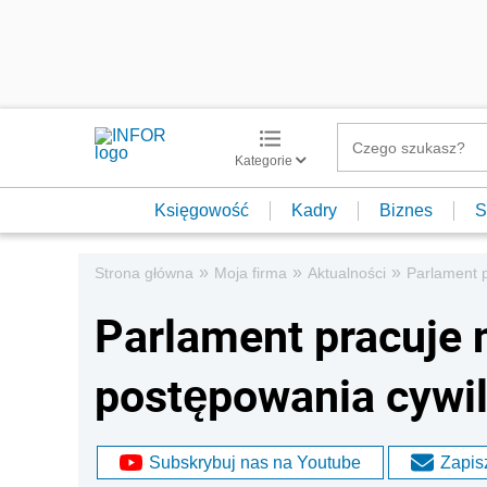
Kategorie
Księgowość
Kadry
Biznes
S
»
»
»
Strona główna
Moja firma
Aktualności
Parlament 
Parlament pracuje 
postępowania cywi
Subskrybuj nas na Youtube
Zapisz