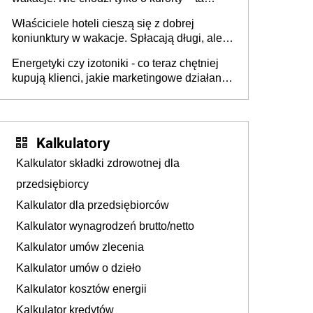
walka o portfele klientów dzieje się także
Właściciele hoteli cieszą się z dobrej
tam, gdzie wielu spędzi urlop po cichu
koniunktury w wakacje. Spłacają długi, ale
już martwią się, co będzie jesienią
Energetyki czy izotoniki - co teraz chętniej
kupują klienci, jakie marketingowe działania
podejmują sklepy
Kalkulatory
Kalkulator składki zdrowotnej dla
przedsiębiorcy
Kalkulator dla przedsiębiorców
Kalkulator wynagrodzeń brutto/netto
Kalkulator umów zlecenia
Kalkulator umów o dzieło
Kalkulator kosztów energii
Kalkulator kredytów