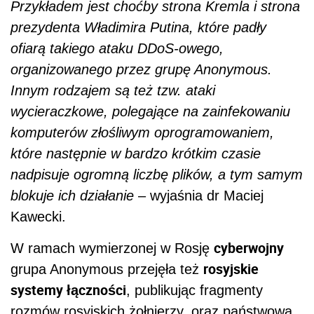
Przykładem jest choćby strona Kremla i strona
prezydenta Władimira Putina, które padły
ofiarą takiego ataku DDoS-owego,
organizowanego przez grupę Anonymous.
Innym rodzajem są też tzw. ataki
wycieraczkowe, polegające na zainfekowaniu
komputerów złośliwym oprogramowaniem,
które następnie w bardzo krótkim czasie
nadpisuje ogromną liczbę plików, a tym samym
blokuje ich działanie
– wyjaśnia dr Maciej
Kawecki.
cyberwojny
W ramach wymierzonej w Rosję
rosyjskie
grupa Anonymous przejęła też
systemy łączności
, publikując fragmenty
rozmów rosyjskich żołnierzy, oraz państwową,