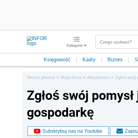
Kategorie
Księgowość
Kadry
Biznes
S
»
»
»
Strona główna
Moja firma
Aktualności
Zgłoś swój
Zgłoś swój pomysł
gospodarkę
Subskrybuj nas na Youtube
Zapisz