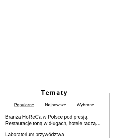
Tematy
Popularne
Najnowsze
Wybrane
Branża HoReCa w Polsce pod presją.
Restauracje toną w długach, hotele radzą
sobie lepiej [GOŚĆ INFOR.PL]
Laboratorium przywództwa