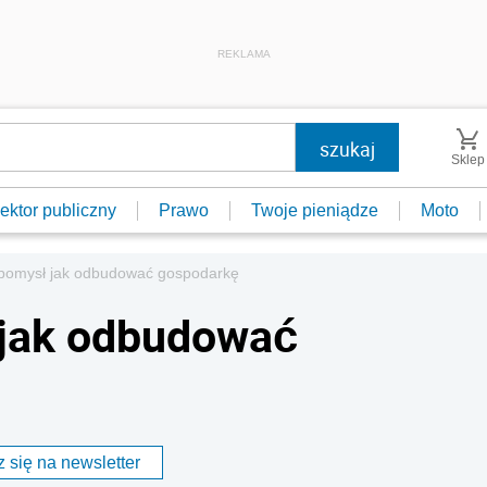
REKLAMA
Sklep
ektor publiczny
Prawo
Twoje pieniądze
Moto
 pomysł jak odbudować gospodarkę
 jak odbudować
 się na newsletter