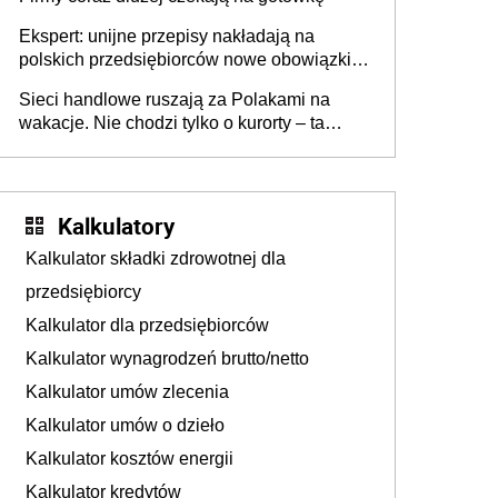
Ekspert: unijne przepisy nakładają na
polskich przedsiębiorców nowe obowiązki w
zakresie opakowań
Sieci handlowe ruszają za Polakami na
wakacje. Nie chodzi tylko o kurorty – ta
walka o portfele klientów dzieje się także
tam, gdzie wielu spędzi urlop po cichu
Kalkulatory
Kalkulator składki zdrowotnej dla
przedsiębiorcy
Kalkulator dla przedsiębiorców
Kalkulator wynagrodzeń brutto/netto
Kalkulator umów zlecenia
Kalkulator umów o dzieło
Kalkulator kosztów energii
Kalkulator kredytów