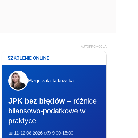
AUTOPROMOCJA
SZKOLENIE ONLINE
Małgorzata Tarkowska
JPK bez błędów
– różnice
bilansowo-podatkowe w
praktyce
📅 11-12.08.2026 r.
🕐 9:00-15:00