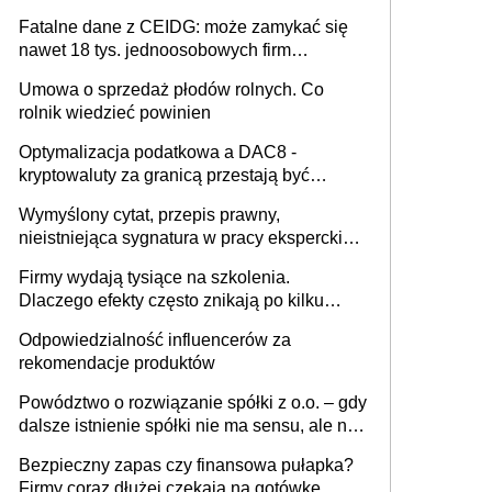
Fatalne dane z CEIDG: może zamykać się
nawet 18 tys. jednoosobowych firm
miesięcznie
Umowa o sprzedaż płodów rolnych. Co
rolnik wiedzieć powinien
Optymalizacja podatkowa a DAC8 -
kryptowaluty za granicą przestają być
niewidoczne. I co dalej?
Wymyślony cytat, przepis prawny,
nieistniejąca sygnatura w pracy eksperckiej -
sam zakup ChatGPT to nie wdrożenie AI w
Firmy wydają tysiące na szkolenia.
firmie
Dlaczego efekty często znikają po kilku
tygodniach?
Odpowiedzialność influencerów za
rekomendacje produktów
Powództwo o rozwiązanie spółki z o.o. – gdy
dalsze istnienie spółki nie ma sensu, ale nie
wszyscy wspólnicy są tego zdania
Bezpieczny zapas czy finansowa pułapka?
Firmy coraz dłużej czekają na gotówkę