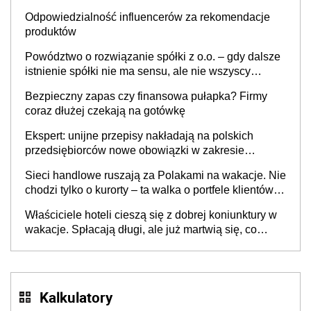
Odpowiedzialność influencerów za rekomendacje
produktów
Powództwo o rozwiązanie spółki z o.o. – gdy dalsze
istnienie spółki nie ma sensu, ale nie wszyscy
wspólnicy są tego zdania
Bezpieczny zapas czy finansowa pułapka? Firmy
coraz dłużej czekają na gotówkę
Ekspert: unijne przepisy nakładają na polskich
przedsiębiorców nowe obowiązki w zakresie
opakowań
Sieci handlowe ruszają za Polakami na wakacje. Nie
chodzi tylko o kurorty – ta walka o portfele klientów
dzieje się także tam, gdzie wielu spędzi urlop po
Właściciele hoteli cieszą się z dobrej koniunktury w
cichu
wakacje. Spłacają długi, ale już martwią się, co
będzie jesienią
Kalkulatory