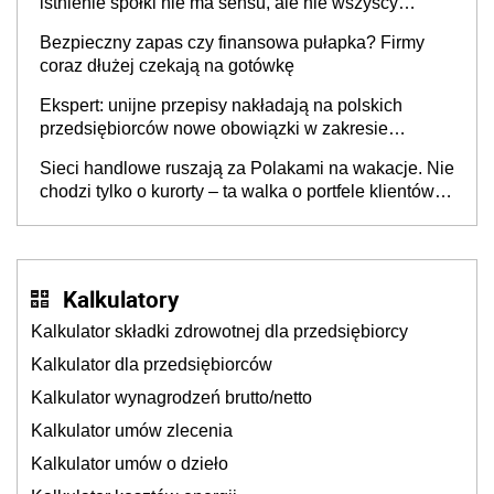
istnienie spółki nie ma sensu, ale nie wszyscy
wspólnicy są tego zdania
Bezpieczny zapas czy finansowa pułapka? Firmy
coraz dłużej czekają na gotówkę
Ekspert: unijne przepisy nakładają na polskich
przedsiębiorców nowe obowiązki w zakresie
opakowań
Sieci handlowe ruszają za Polakami na wakacje. Nie
chodzi tylko o kurorty – ta walka o portfele klientów
dzieje się także tam, gdzie wielu spędzi urlop po
cichu
Kalkulatory
Kalkulator składki zdrowotnej dla przedsiębiorcy
Kalkulator dla przedsiębiorców
Kalkulator wynagrodzeń brutto/netto
Kalkulator umów zlecenia
Kalkulator umów o dzieło