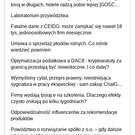
toną w długach, hotele radzą sobie lepiej [GOŚĆ
INFOR.PL]
Laboratorium przywództwa
Fatalne dane z CEIDG: może zamykać się nawet 18
tys. jednoosobowych firm miesięcznie
Umowa o sprzedaż płodów rolnych. Co rolnik
wiedzieć powinien
Optymalizacja podatkowa a DAC8 - kryptowaluty za
granicą przestają być niewidoczne. I co dalej?
Wymyślony cytat, przepis prawny, nieistniejąca
sygnatura w pracy eksperckiej - sam zakup ChatGPT
to nie wdrożenie AI w firmie
Firmy wydają tysiące na szkolenia. Dlaczego efekty
często znikają po kilku tygodniach?
Odpowiedzialność influencerów za rekomendacje
produktów
Powództwo o rozwiązanie spółki z o.o. – gdy dalsze