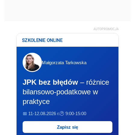
AUTOPROMOCJA
SZKOLENIE ONLINE
Małgorzata Tarkowska
JPK bez błędów
– różnice
bilansowo-podatkowe w
praktyce
📅 11-12.08.2026 r.
🕐 9:00-15:00
Zapisz się