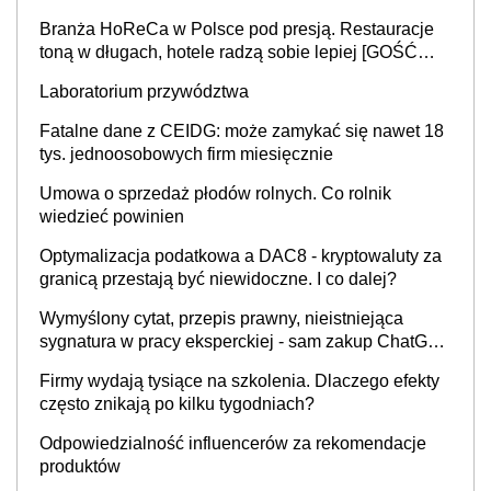
Branża HoReCa w Polsce pod presją. Restauracje
toną w długach, hotele radzą sobie lepiej [GOŚĆ
INFOR.PL]
Laboratorium przywództwa
Fatalne dane z CEIDG: może zamykać się nawet 18
tys. jednoosobowych firm miesięcznie
Umowa o sprzedaż płodów rolnych. Co rolnik
wiedzieć powinien
Optymalizacja podatkowa a DAC8 - kryptowaluty za
granicą przestają być niewidoczne. I co dalej?
Wymyślony cytat, przepis prawny, nieistniejąca
sygnatura w pracy eksperckiej - sam zakup ChatGPT
to nie wdrożenie AI w firmie
Firmy wydają tysiące na szkolenia. Dlaczego efekty
często znikają po kilku tygodniach?
Odpowiedzialność influencerów za rekomendacje
produktów