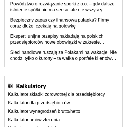
Powództwo o rozwiązanie spółki z o.o. – gdy dalsze
istnienie spółki nie ma sensu, ale nie wszyscy
wspólnicy są tego zdania
Bezpieczny zapas czy finansowa pułapka? Firmy
coraz dłużej czekają na gotówkę
Ekspert: unijne przepisy nakładają na polskich
przedsiębiorców nowe obowiązki w zakresie
opakowań
Sieci handlowe ruszają za Polakami na wakacje. Nie
chodzi tylko o kurorty – ta walka o portfele klientów
dzieje się także tam, gdzie wielu spędzi urlop po
cichu
Kalkulatory
Kalkulator składki zdrowotnej dla przedsiębiorcy
Kalkulator dla przedsiębiorców
Kalkulator wynagrodzeń brutto/netto
Kalkulator umów zlecenia