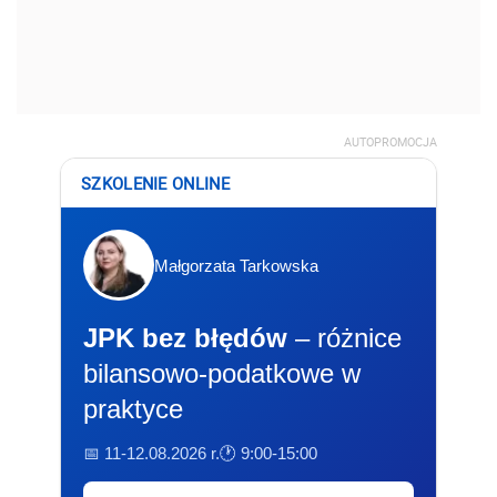
AUTOPROMOCJA
SZKOLENIE ONLINE
Małgorzata Tarkowska
JPK bez błędów
– różnice
bilansowo-podatkowe w
praktyce
📅 11-12.08.2026 r.
🕐 9:00-15:00