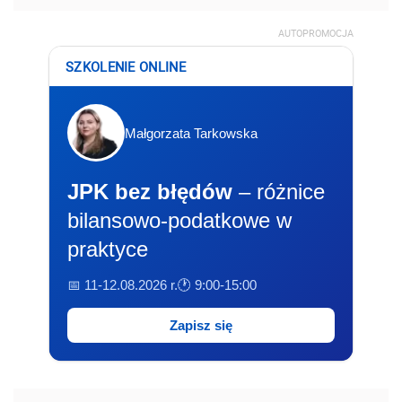
AUTOPROMOCJA
SZKOLENIE ONLINE
Małgorzata Tarkowska
JPK bez błędów
– różnice
bilansowo-podatkowe w
praktyce
📅 11-12.08.2026 r.
🕐 9:00-15:00
Zapisz się