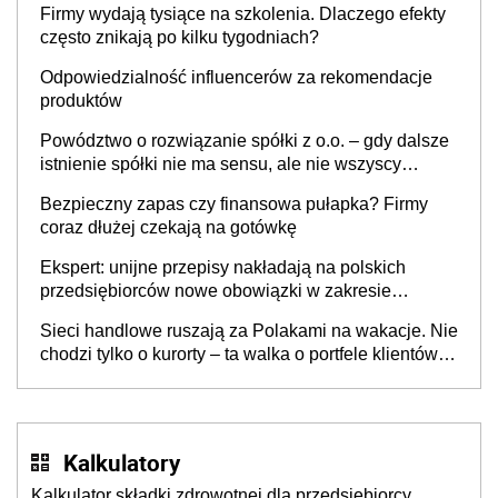
Firmy wydają tysiące na szkolenia. Dlaczego efekty
często znikają po kilku tygodniach?
Odpowiedzialność influencerów za rekomendacje
produktów
Powództwo o rozwiązanie spółki z o.o. – gdy dalsze
istnienie spółki nie ma sensu, ale nie wszyscy
wspólnicy są tego zdania
Bezpieczny zapas czy finansowa pułapka? Firmy
coraz dłużej czekają na gotówkę
Ekspert: unijne przepisy nakładają na polskich
przedsiębiorców nowe obowiązki w zakresie
opakowań
Sieci handlowe ruszają za Polakami na wakacje. Nie
chodzi tylko o kurorty – ta walka o portfele klientów
dzieje się także tam, gdzie wielu spędzi urlop po
cichu
Kalkulatory
Kalkulator składki zdrowotnej dla przedsiębiorcy