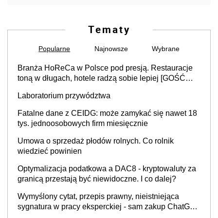
Tematy
Popularne
Najnowsze
Wybrane
Branża HoReCa w Polsce pod presją. Restauracje
toną w długach, hotele radzą sobie lepiej [GOŚĆ
INFOR.PL]
Laboratorium przywództwa
Fatalne dane z CEIDG: może zamykać się nawet 18
tys. jednoosobowych firm miesięcznie
Umowa o sprzedaż płodów rolnych. Co rolnik
wiedzieć powinien
Optymalizacja podatkowa a DAC8 - kryptowaluty za
granicą przestają być niewidoczne. I co dalej?
Wymyślony cytat, przepis prawny, nieistniejąca
sygnatura w pracy eksperckiej - sam zakup ChatGPT
to nie wdrożenie AI w firmie