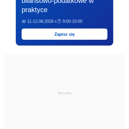
bilansowo-podatkowe w
praktyce
📅 11-12.08.2026 r.
🕐 9:00-15:00
Zapisz się
REKLAMA