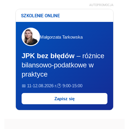
AUTOPROMOCJA
SZKOLENIE ONLINE
Małgorzata Tarkowska
JPK bez błędów
– różnice
bilansowo-podatkowe w
praktyce
📅 11-12.08.2026 r.
🕐 9:00-15:00
Zapisz się