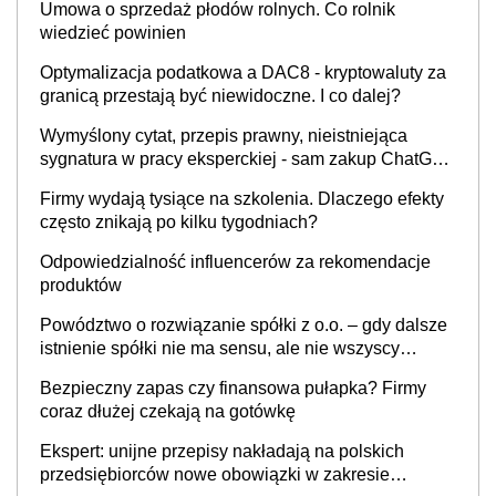
Umowa o sprzedaż płodów rolnych. Co rolnik
wiedzieć powinien
Optymalizacja podatkowa a DAC8 - kryptowaluty za
granicą przestają być niewidoczne. I co dalej?
Wymyślony cytat, przepis prawny, nieistniejąca
sygnatura w pracy eksperckiej - sam zakup ChatGPT
to nie wdrożenie AI w firmie
Firmy wydają tysiące na szkolenia. Dlaczego efekty
często znikają po kilku tygodniach?
Odpowiedzialność influencerów za rekomendacje
produktów
Powództwo o rozwiązanie spółki z o.o. – gdy dalsze
istnienie spółki nie ma sensu, ale nie wszyscy
wspólnicy są tego zdania
Bezpieczny zapas czy finansowa pułapka? Firmy
coraz dłużej czekają na gotówkę
Ekspert: unijne przepisy nakładają na polskich
przedsiębiorców nowe obowiązki w zakresie