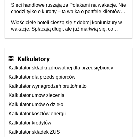
opakowań
Sieci handlowe ruszają za Polakami na wakacje. Nie
chodzi tylko o kurorty – ta walka o portfele klientów
dzieje się także tam, gdzie wielu spędzi urlop po
Właściciele hoteli cieszą się z dobrej koniunktury w
cichu
wakacje. Spłacają długi, ale już martwią się, co
będzie jesienią
Kalkulatory
Kalkulator składki zdrowotnej dla przedsiębiorcy
Kalkulator dla przedsiębiorców
Kalkulator wynagrodzeń brutto/netto
Kalkulator umów zlecenia
Kalkulator umów o dzieło
Kalkulator kosztów energii
Kalkulator kredytów
Kalkulator składek ZUS