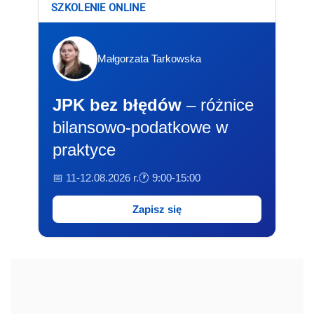
SZKOLENIE ONLINE
Małgorzata Tarkowska
JPK bez błędów
– różnice
bilansowo-podatkowe w
praktyce
📅 11-12.08.2026 r.
🕐 9:00-15:00
Zapisz się