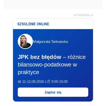
AUTOPROMOCJA
SZKOLENIE ONLINE
Małgorzata Tarkowska
JPK bez błędów
– różnice
bilansowo-podatkowe w
praktyce
📅 11-12.08.2026 r.
🕐 9:00-15:00
Zapisz się