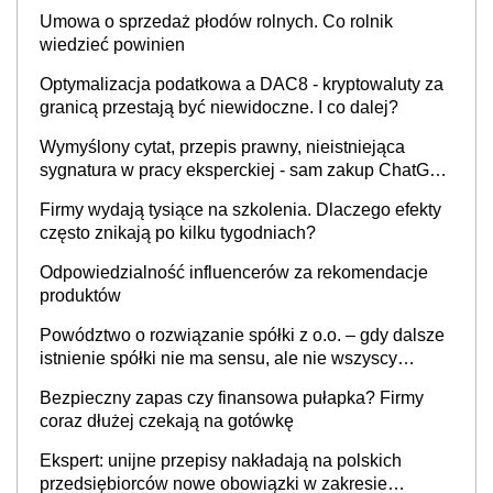
Umowa o sprzedaż płodów rolnych. Co rolnik
wiedzieć powinien
Optymalizacja podatkowa a DAC8 - kryptowaluty za
granicą przestają być niewidoczne. I co dalej?
Wymyślony cytat, przepis prawny, nieistniejąca
sygnatura w pracy eksperckiej - sam zakup ChatGPT
to nie wdrożenie AI w firmie
Firmy wydają tysiące na szkolenia. Dlaczego efekty
często znikają po kilku tygodniach?
Odpowiedzialność influencerów za rekomendacje
produktów
Powództwo o rozwiązanie spółki z o.o. – gdy dalsze
istnienie spółki nie ma sensu, ale nie wszyscy
wspólnicy są tego zdania
Bezpieczny zapas czy finansowa pułapka? Firmy
coraz dłużej czekają na gotówkę
Ekspert: unijne przepisy nakładają na polskich
przedsiębiorców nowe obowiązki w zakresie