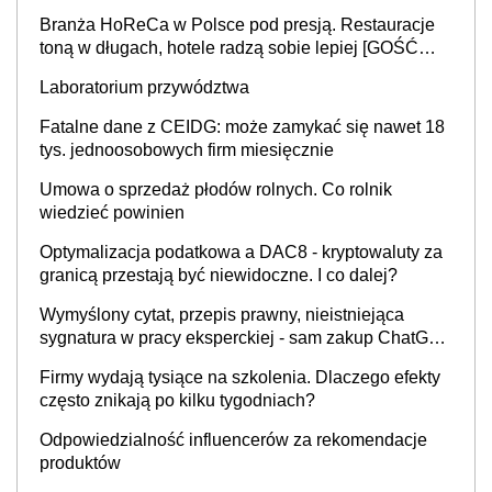
Branża HoReCa w Polsce pod presją. Restauracje
toną w długach, hotele radzą sobie lepiej [GOŚĆ
INFOR.PL]
Laboratorium przywództwa
Fatalne dane z CEIDG: może zamykać się nawet 18
tys. jednoosobowych firm miesięcznie
Umowa o sprzedaż płodów rolnych. Co rolnik
wiedzieć powinien
Optymalizacja podatkowa a DAC8 - kryptowaluty za
granicą przestają być niewidoczne. I co dalej?
Wymyślony cytat, przepis prawny, nieistniejąca
sygnatura w pracy eksperckiej - sam zakup ChatGPT
to nie wdrożenie AI w firmie
Firmy wydają tysiące na szkolenia. Dlaczego efekty
często znikają po kilku tygodniach?
Odpowiedzialność influencerów za rekomendacje
produktów