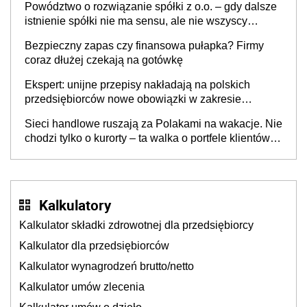
Powództwo o rozwiązanie spółki z o.o. – gdy dalsze
istnienie spółki nie ma sensu, ale nie wszyscy
wspólnicy są tego zdania
Bezpieczny zapas czy finansowa pułapka? Firmy
coraz dłużej czekają na gotówkę
Ekspert: unijne przepisy nakładają na polskich
przedsiębiorców nowe obowiązki w zakresie
opakowań
Sieci handlowe ruszają za Polakami na wakacje. Nie
chodzi tylko o kurorty – ta walka o portfele klientów
dzieje się także tam, gdzie wielu spędzi urlop po
cichu
Kalkulatory
Kalkulator składki zdrowotnej dla przedsiębiorcy
Kalkulator dla przedsiębiorców
Kalkulator wynagrodzeń brutto/netto
Kalkulator umów zlecenia