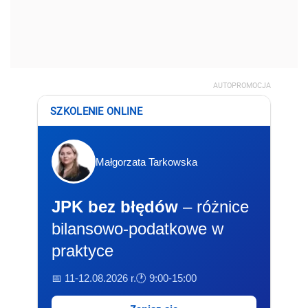
AUTOPROMOCJA
SZKOLENIE ONLINE
Małgorzata Tarkowska
JPK bez błędów
– różnice
bilansowo-podatkowe w
praktyce
📅 11-12.08.2026 r.
🕐 9:00-15:00