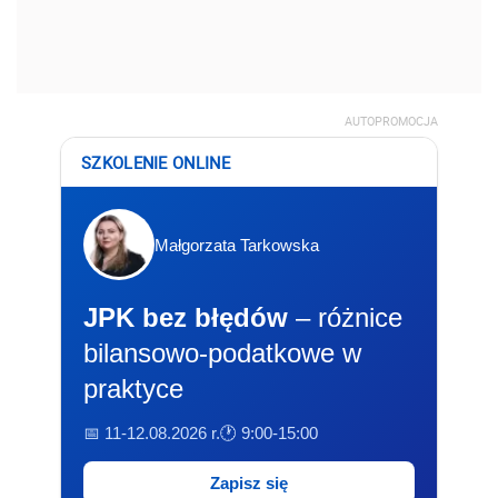
AUTOPROMOCJA
SZKOLENIE ONLINE
Małgorzata Tarkowska
JPK bez błędów
– różnice
bilansowo-podatkowe w
praktyce
📅 11-12.08.2026 r.
🕐 9:00-15:00
Zapisz się