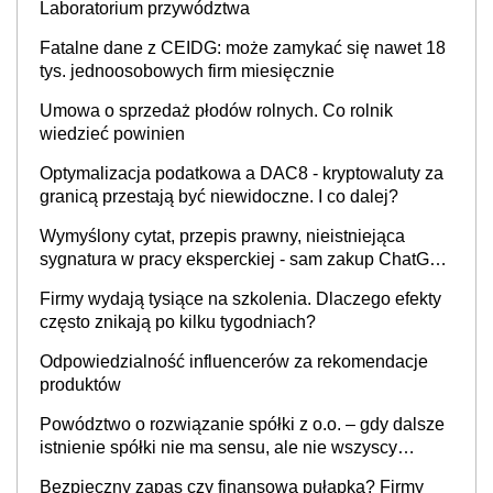
Laboratorium przywództwa
Fatalne dane z CEIDG: może zamykać się nawet 18
tys. jednoosobowych firm miesięcznie
Umowa o sprzedaż płodów rolnych. Co rolnik
wiedzieć powinien
Optymalizacja podatkowa a DAC8 - kryptowaluty za
granicą przestają być niewidoczne. I co dalej?
Wymyślony cytat, przepis prawny, nieistniejąca
sygnatura w pracy eksperckiej - sam zakup ChatGPT
to nie wdrożenie AI w firmie
Firmy wydają tysiące na szkolenia. Dlaczego efekty
często znikają po kilku tygodniach?
Odpowiedzialność influencerów za rekomendacje
produktów
Powództwo o rozwiązanie spółki z o.o. – gdy dalsze
istnienie spółki nie ma sensu, ale nie wszyscy
wspólnicy są tego zdania
Bezpieczny zapas czy finansowa pułapka? Firmy