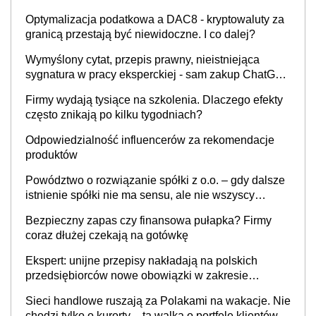
Optymalizacja podatkowa a DAC8 - kryptowaluty za
granicą przestają być niewidoczne. I co dalej?
Wymyślony cytat, przepis prawny, nieistniejąca
sygnatura w pracy eksperckiej - sam zakup ChatGPT
to nie wdrożenie AI w firmie
Firmy wydają tysiące na szkolenia. Dlaczego efekty
często znikają po kilku tygodniach?
Odpowiedzialność influencerów za rekomendacje
produktów
Powództwo o rozwiązanie spółki z o.o. – gdy dalsze
istnienie spółki nie ma sensu, ale nie wszyscy
wspólnicy są tego zdania
Bezpieczny zapas czy finansowa pułapka? Firmy
coraz dłużej czekają na gotówkę
Ekspert: unijne przepisy nakładają na polskich
przedsiębiorców nowe obowiązki w zakresie
opakowań
Sieci handlowe ruszają za Polakami na wakacje. Nie
chodzi tylko o kurorty – ta walka o portfele klientów