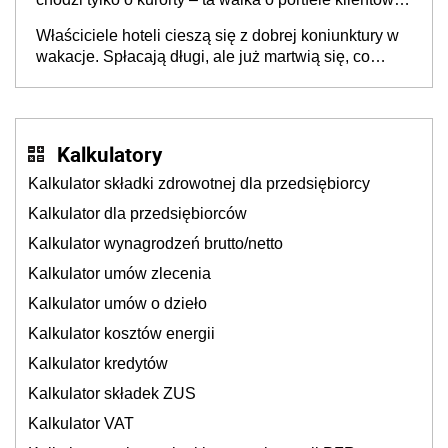
dzieje się także tam, gdzie wielu spędzi urlop po
Właściciele hoteli cieszą się z dobrej koniunktury w
cichu
wakacje. Spłacają długi, ale już martwią się, co
będzie jesienią
Kalkulatory
Kalkulator składki zdrowotnej dla przedsiębiorcy
Kalkulator dla przedsiębiorców
Kalkulator wynagrodzeń brutto/netto
Kalkulator umów zlecenia
Kalkulator umów o dzieło
Kalkulator kosztów energii
Kalkulator kredytów
Kalkulator składek ZUS
Kalkulator VAT