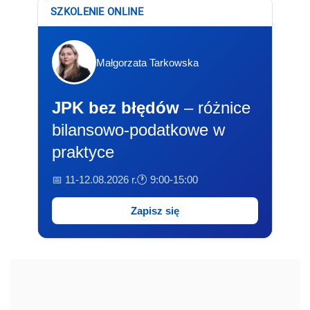
SZKOLENIE ONLINE
Małgorzata Tarkowska
JPK bez błędów
– różnice
bilansowo-podatkowe w
praktyce
📅 11-12.08.2026 r.
🕐 9:00-15:00
Zapisz się