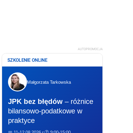
AUTOPROMOCJA
SZKOLENIE ONLINE
Małgorzata Tarkowska
JPK bez błędów
– różnice
bilansowo-podatkowe w
praktyce
📅 11-12.08.2026 r.
🕐 9:00-15:00