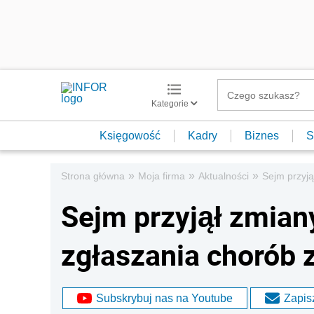
Kategorie
Księgowość
Kadry
Biznes
S
»
»
»
Strona główna
Moja firma
Aktualności
Sejm przyj
Sejm przyjął zmian
zgłaszania chorób
Subskrybuj nas na Youtube
Zapisz