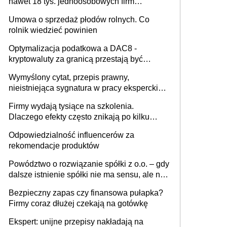
nawet 18 tys. jednoosobowych firm
miesięcznie
Umowa o sprzedaż płodów rolnych. Co
rolnik wiedzieć powinien
Optymalizacja podatkowa a DAC8 -
kryptowaluty za granicą przestają być
niewidoczne. I co dalej?
Wymyślony cytat, przepis prawny,
nieistniejąca sygnatura w pracy eksperckiej -
sam zakup ChatGPT to nie wdrożenie AI w
Firmy wydają tysiące na szkolenia.
firmie
Dlaczego efekty często znikają po kilku
tygodniach?
Odpowiedzialność influencerów za
rekomendacje produktów
Powództwo o rozwiązanie spółki z o.o. – gdy
dalsze istnienie spółki nie ma sensu, ale nie
wszyscy wspólnicy są tego zdania
Bezpieczny zapas czy finansowa pułapka?
Firmy coraz dłużej czekają na gotówkę
Ekspert: unijne przepisy nakładają na