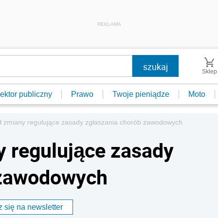
REKLAMA
Sklep
ektor publiczny
Prawo
Twoje pieniądze
Moto
ął zmiany regulujące zasady zgłaszania chorób zawodowych
y regulujące zasady
 zawodowych
 się na newsletter