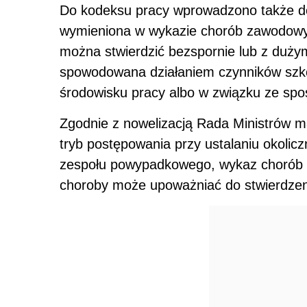
Do kodeksu pracy wprowadzono także def
wymieniona w wykazie chorób zawodowyc
można stwierdzić bezspornie lub z duż
spowodowana działaniem czynników szko
środowisku pracy albo w związku ze sp
Zgodnie z nowelizacją Rada Ministrów m
tryb postępowania przy ustalaniu okolic
zespołu powypadkowego, wykaz chorób 
choroby może upoważniać do stwierdzen