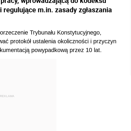
u pracy, wprowadzającą do kodeksu
i regulujące m.in. zasady zgłaszania
 orzeczenie Trybunału Konstytucyjnego,
ć protokół ustalenia okoliczności i przyczyn
okumentacją powypadkową przez 10 lat.
REKLAMA