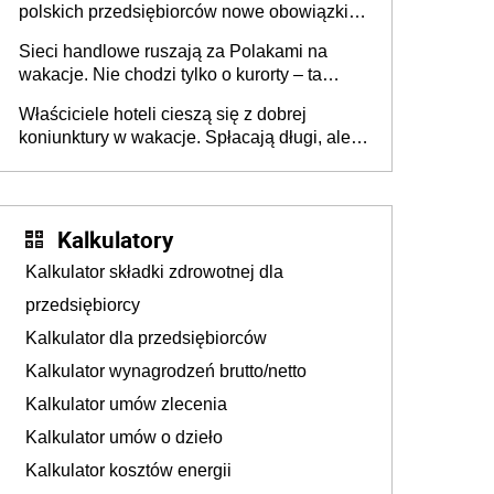
polskich przedsiębiorców nowe obowiązki w
zakresie opakowań
Sieci handlowe ruszają za Polakami na
wakacje. Nie chodzi tylko o kurorty – ta
walka o portfele klientów dzieje się także
Właściciele hoteli cieszą się z dobrej
tam, gdzie wielu spędzi urlop po cichu
koniunktury w wakacje. Spłacają długi, ale
już martwią się, co będzie jesienią
Kalkulatory
Kalkulator składki zdrowotnej dla
przedsiębiorcy
Kalkulator dla przedsiębiorców
Kalkulator wynagrodzeń brutto/netto
Kalkulator umów zlecenia
Kalkulator umów o dzieło
Kalkulator kosztów energii