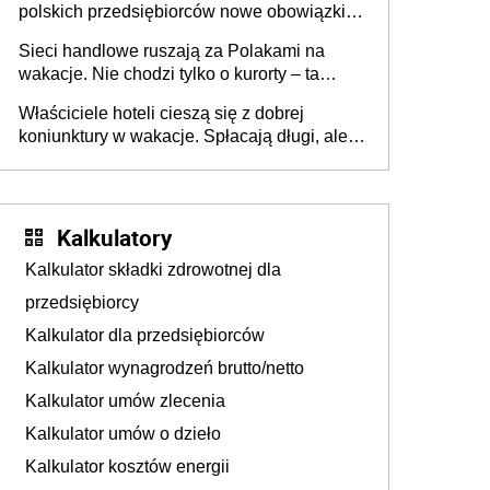
polskich przedsiębiorców nowe obowiązki w
zakresie opakowań
Sieci handlowe ruszają za Polakami na
wakacje. Nie chodzi tylko o kurorty – ta
walka o portfele klientów dzieje się także
Właściciele hoteli cieszą się z dobrej
tam, gdzie wielu spędzi urlop po cichu
koniunktury w wakacje. Spłacają długi, ale
już martwią się, co będzie jesienią
Kalkulatory
Kalkulator składki zdrowotnej dla
przedsiębiorcy
Kalkulator dla przedsiębiorców
Kalkulator wynagrodzeń brutto/netto
Kalkulator umów zlecenia
Kalkulator umów o dzieło
Kalkulator kosztów energii