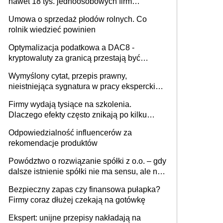
nawet 18 tys. jednoosobowych firm
miesięcznie
Umowa o sprzedaż płodów rolnych. Co
rolnik wiedzieć powinien
Optymalizacja podatkowa a DAC8 -
kryptowaluty za granicą przestają być
niewidoczne. I co dalej?
Wymyślony cytat, przepis prawny,
nieistniejąca sygnatura w pracy eksperckiej -
sam zakup ChatGPT to nie wdrożenie AI w
Firmy wydają tysiące na szkolenia.
firmie
Dlaczego efekty często znikają po kilku
tygodniach?
Odpowiedzialność influencerów za
rekomendacje produktów
Powództwo o rozwiązanie spółki z o.o. – gdy
dalsze istnienie spółki nie ma sensu, ale nie
wszyscy wspólnicy są tego zdania
Bezpieczny zapas czy finansowa pułapka?
Firmy coraz dłużej czekają na gotówkę
Ekspert: unijne przepisy nakładają na