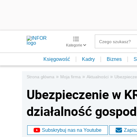
Kategorie
Księgowość
Kadry
Biznes
S
»
»
»
Strona główna
Moja firma
Aktualności
Ubezpiecze
Ubezpieczenie w K
działalność gospo
Subskrybuj nas na Youtube
Zapisz