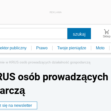
REKLAMA
Sklep
ektor publiczny
Prawo
Twoje pieniądze
Moto
nie w KRUS osób prowadzących działalność gospodarczą
RUS osób prowadzących
darczą
 się na newsletter