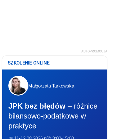
AUTOPROMOCJA
SZKOLENIE ONLINE
Małgorzata Tarkowska
JPK bez błędów
– różnice
bilansowo-podatkowe w
praktyce
📅 11-12.08.2026 r.
🕐 9:00-15:00