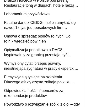
Branża HoReCa w Polsce pod presją.
Restauracje toną w długach, hotele radzą
sobie lepiej [GOŚĆ INFOR.PL]
Laboratorium przywództwa
Fatalne dane z CEIDG: może zamykać się
nawet 18 tys. jednoosobowych firm
miesięcznie
Umowa o sprzedaż płodów rolnych. Co
rolnik wiedzieć powinien
Optymalizacja podatkowa a DAC8 -
kryptowaluty za granicą przestają być
niewidoczne. I co dalej?
Wymyślony cytat, przepis prawny,
nieistniejąca sygnatura w pracy eksperckiej -
sam zakup ChatGPT to nie wdrożenie AI w
Firmy wydają tysiące na szkolenia.
firmie
Dlaczego efekty często znikają po kilku
tygodniach?
Odpowiedzialność influencerów za
rekomendacje produktów
Powództwo o rozwiązanie spółki z o.o. – gdy