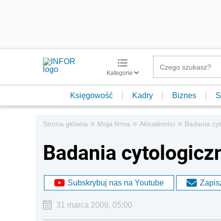
Kategorie
Księgowość
Kadry
Biznes
S
»
»
»
Strona główna
Moja firma
Aktualności
Badania cy
Badania cytologic
Subskrybuj nas na Youtube
Zapisz
31 marca 2009, 05:00