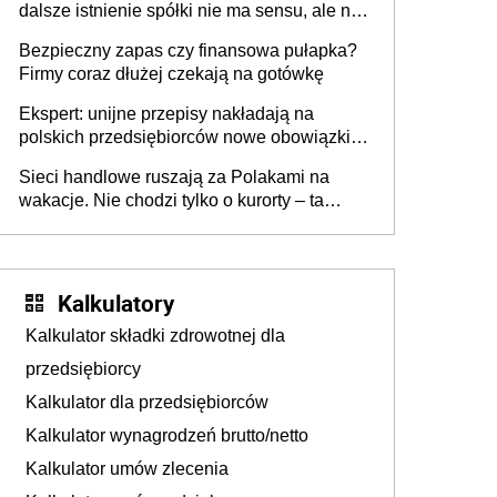
dalsze istnienie spółki nie ma sensu, ale nie
wszyscy wspólnicy są tego zdania
Bezpieczny zapas czy finansowa pułapka?
Firmy coraz dłużej czekają na gotówkę
Ekspert: unijne przepisy nakładają na
polskich przedsiębiorców nowe obowiązki w
zakresie opakowań
Sieci handlowe ruszają za Polakami na
wakacje. Nie chodzi tylko o kurorty – ta
walka o portfele klientów dzieje się także
tam, gdzie wielu spędzi urlop po cichu
Kalkulatory
Kalkulator składki zdrowotnej dla
przedsiębiorcy
Kalkulator dla przedsiębiorców
Kalkulator wynagrodzeń brutto/netto
Kalkulator umów zlecenia