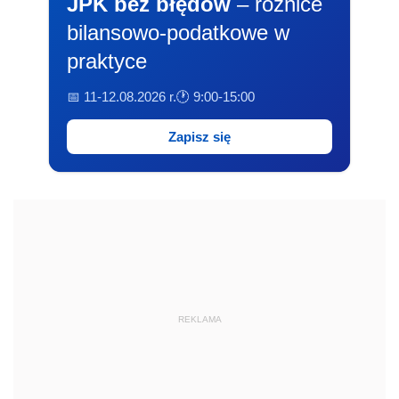
JPK bez błędów
– różnice
bilansowo-podatkowe w
praktyce
📅 11-12.08.2026 r.
🕐 9:00-15:00
Zapisz się
REKLAMA