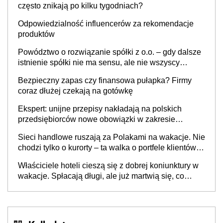
często znikają po kilku tygodniach?
Odpowiedzialność influencerów za rekomendacje
produktów
Powództwo o rozwiązanie spółki z o.o. – gdy dalsze
istnienie spółki nie ma sensu, ale nie wszyscy
wspólnicy są tego zdania
Bezpieczny zapas czy finansowa pułapka? Firmy
coraz dłużej czekają na gotówkę
Ekspert: unijne przepisy nakładają na polskich
przedsiębiorców nowe obowiązki w zakresie
opakowań
Sieci handlowe ruszają za Polakami na wakacje. Nie
chodzi tylko o kurorty – ta walka o portfele klientów
dzieje się także tam, gdzie wielu spędzi urlop po
Właściciele hoteli cieszą się z dobrej koniunktury w
cichu
wakacje. Spłacają długi, ale już martwią się, co
będzie jesienią