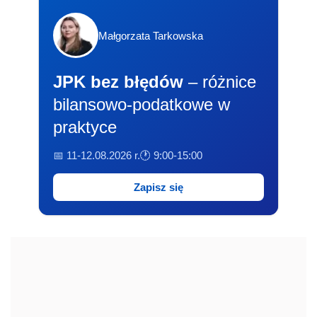
Małgorzata Tarkowska
JPK bez błędów
– różnice
bilansowo-podatkowe w
praktyce
📅 11-12.08.2026 r.
🕐 9:00-15:00
Zapisz się