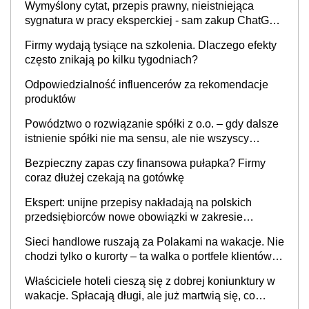
Wymyślony cytat, przepis prawny, nieistniejąca
sygnatura w pracy eksperckiej - sam zakup ChatGPT
to nie wdrożenie AI w firmie
Firmy wydają tysiące na szkolenia. Dlaczego efekty
często znikają po kilku tygodniach?
Odpowiedzialność influencerów za rekomendacje
produktów
Powództwo o rozwiązanie spółki z o.o. – gdy dalsze
istnienie spółki nie ma sensu, ale nie wszyscy
wspólnicy są tego zdania
Bezpieczny zapas czy finansowa pułapka? Firmy
coraz dłużej czekają na gotówkę
Ekspert: unijne przepisy nakładają na polskich
przedsiębiorców nowe obowiązki w zakresie
opakowań
Sieci handlowe ruszają za Polakami na wakacje. Nie
chodzi tylko o kurorty – ta walka o portfele klientów
dzieje się także tam, gdzie wielu spędzi urlop po
Właściciele hoteli cieszą się z dobrej koniunktury w
cichu
wakacje. Spłacają długi, ale już martwią się, co