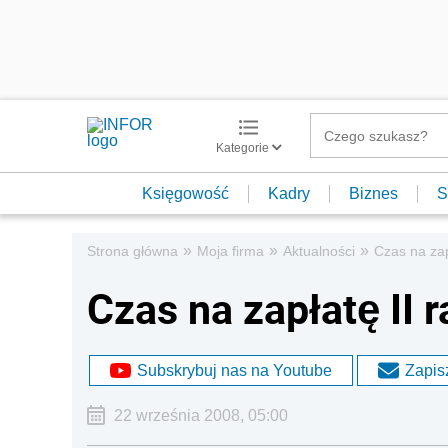
Kategorie
Księgowość
Kadry
Biznes
S
»
»
»
Strona główna
Moja firma
Aktualności
Czas na zap
Czas na zapłatę II 
Subskrybuj nas na Youtube
Zapisz
22 września 2008, 05:00