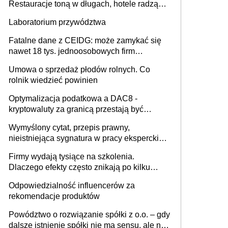
Restauracje toną w długach, hotele radzą
sobie lepiej [GOŚĆ INFOR.PL]
Laboratorium przywództwa
Fatalne dane z CEIDG: może zamykać się
nawet 18 tys. jednoosobowych firm
miesięcznie
Umowa o sprzedaż płodów rolnych. Co
rolnik wiedzieć powinien
Optymalizacja podatkowa a DAC8 -
kryptowaluty za granicą przestają być
niewidoczne. I co dalej?
Wymyślony cytat, przepis prawny,
nieistniejąca sygnatura w pracy eksperckiej -
sam zakup ChatGPT to nie wdrożenie AI w
Firmy wydają tysiące na szkolenia.
firmie
Dlaczego efekty często znikają po kilku
tygodniach?
Odpowiedzialność influencerów za
rekomendacje produktów
Powództwo o rozwiązanie spółki z o.o. – gdy
dalsze istnienie spółki nie ma sensu, ale nie