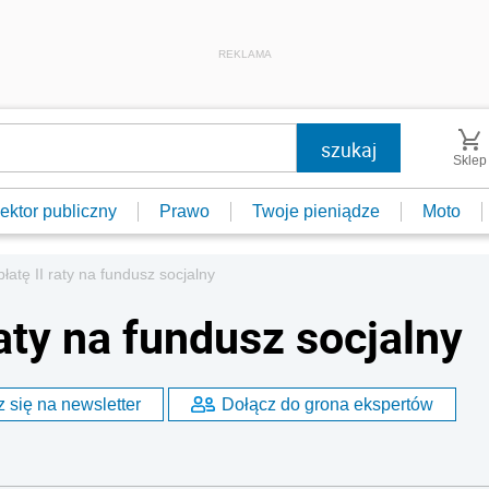
REKLAMA
Sklep
ektor publiczny
Prawo
Twoje pieniądze
Moto
łatę II raty na fundusz socjalny
raty na fundusz socjalny
 się na newsletter
Dołącz do grona ekspertów