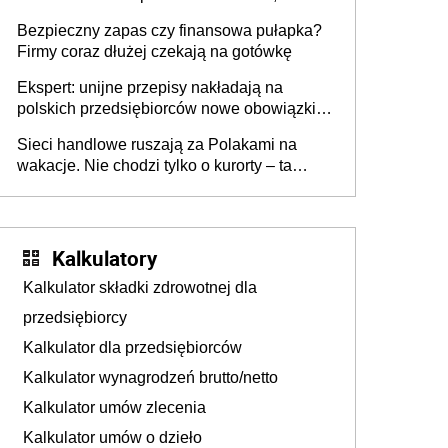
wszyscy wspólnicy są tego zdania
Bezpieczny zapas czy finansowa pułapka?
Firmy coraz dłużej czekają na gotówkę
Ekspert: unijne przepisy nakładają na
polskich przedsiębiorców nowe obowiązki w
zakresie opakowań
Sieci handlowe ruszają za Polakami na
wakacje. Nie chodzi tylko o kurorty – ta
walka o portfele klientów dzieje się także
tam, gdzie wielu spędzi urlop po cichu
Kalkulatory
Kalkulator składki zdrowotnej dla
przedsiębiorcy
Kalkulator dla przedsiębiorców
Kalkulator wynagrodzeń brutto/netto
Kalkulator umów zlecenia
Kalkulator umów o dzieło