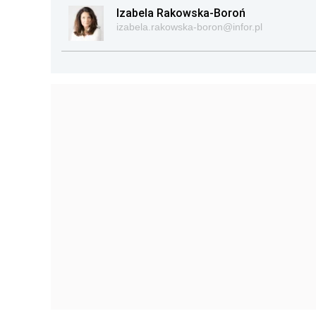
Izabela Rakowska-Boroń
izabela.rakowska-boron@infor.pl