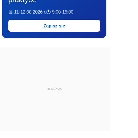
📅 11-12.08.2026 r.
🕐 9:00-15:00
Zapisz się
REKLAMA