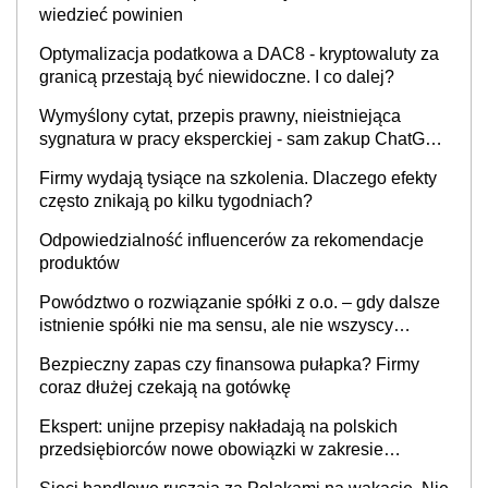
wiedzieć powinien
Optymalizacja podatkowa a DAC8 - kryptowaluty za
granicą przestają być niewidoczne. I co dalej?
Wymyślony cytat, przepis prawny, nieistniejąca
sygnatura w pracy eksperckiej - sam zakup ChatGPT
to nie wdrożenie AI w firmie
Firmy wydają tysiące na szkolenia. Dlaczego efekty
często znikają po kilku tygodniach?
Odpowiedzialność influencerów za rekomendacje
produktów
Powództwo o rozwiązanie spółki z o.o. – gdy dalsze
istnienie spółki nie ma sensu, ale nie wszyscy
wspólnicy są tego zdania
Bezpieczny zapas czy finansowa pułapka? Firmy
coraz dłużej czekają na gotówkę
Ekspert: unijne przepisy nakładają na polskich
przedsiębiorców nowe obowiązki w zakresie
opakowań