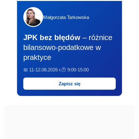
Małgorzata Tarkowska
JPK bez błędów
– różnice
bilansowo-podatkowe w
praktyce
📅 11-12.08.2026 r.
🕐 9:00-15:00
Zapisz się