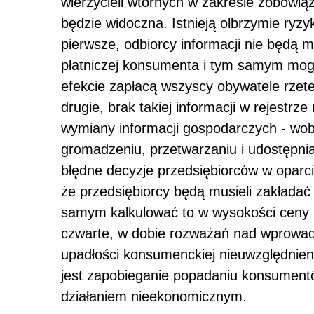
wierzycieli wtórnych w zakresie zobowi
będzie widoczna. Istnieją olbrzymie ryz
pierwsze, odbiorcy informacji nie będą mo
płatniczej konsumenta i tym samym mog
efekcie zapłacą wszyscy obywatele rzete
drugie, brak takiej informacji w rejestr
wymiany informacji gospodarczych - wobe
gromadzeniu, przetwarzaniu i udostępnian
błędne decyzje przedsiębiorców w oparc
że przedsiębiorcy będą musieli zakładać
samym kalkulować to w wysokości ceny re
czwarte, w dobie rozważań nad wprowadz
upadłości konsumenckiej nieuwzględnienie
jest zapobieganie popadaniu konsumentó
działaniem nieekonomicznym.