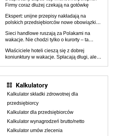
Firmy coraz dłużej czekają na gotówkę
Ekspert: unijne przepisy nakładają na
polskich przedsiębiorców nowe obowiązki w
zakresie opakowań
Sieci handlowe ruszają za Polakami na
wakacje. Nie chodzi tylko o kurorty – ta
walka o portfele klientów dzieje się także
Właściciele hoteli cieszą się z dobrej
tam, gdzie wielu spędzi urlop po cichu
koniunktury w wakacje. Spłacają długi, ale
już martwią się, co będzie jesienią
Kalkulatory
Kalkulator składki zdrowotnej dla
przedsiębiorcy
Kalkulator dla przedsiębiorców
Kalkulator wynagrodzeń brutto/netto
Kalkulator umów zlecenia