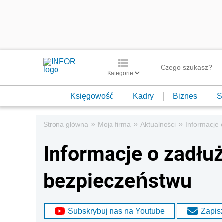
Kategorie
Księgowość
Kadry
Biznes
S
»
»
»
Strona główna
Moja firma
Aktualności
Informacje 
Informacje o zadłu
bezpieczeństwu
Subskrybuj nas na Youtube
Zapisz