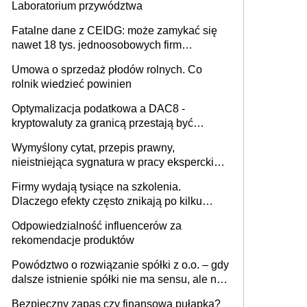
Laboratorium przywództwa
Fatalne dane z CEIDG: może zamykać się
nawet 18 tys. jednoosobowych firm
miesięcznie
Umowa o sprzedaż płodów rolnych. Co
rolnik wiedzieć powinien
Optymalizacja podatkowa a DAC8 -
kryptowaluty za granicą przestają być
niewidoczne. I co dalej?
Wymyślony cytat, przepis prawny,
nieistniejąca sygnatura w pracy eksperckiej -
sam zakup ChatGPT to nie wdrożenie AI w
Firmy wydają tysiące na szkolenia.
firmie
Dlaczego efekty często znikają po kilku
tygodniach?
Odpowiedzialność influencerów za
rekomendacje produktów
Powództwo o rozwiązanie spółki z o.o. – gdy
dalsze istnienie spółki nie ma sensu, ale nie
wszyscy wspólnicy są tego zdania
Bezpieczny zapas czy finansowa pułapka?