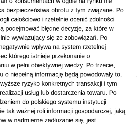
ązań o konsumentach w ogóle na rynku nie
yka bezpieczeństwa obrotu z tym związane. Po
gli całościowo i rzetelnie ocenić zdolności
ą podejmować błędne decyzje, za które w
lnie wywiązujący się ze zobowiązań. Po
ze negatywnie wpływa na system rzetelnej
c którego istnieje przekonanie o
iu w pełni obiektywnej wiedzy. Po trzecie,
iu o niepełną informację będą powodowały to,
 wyższe ryzyko konkretnych transakcji i tym
alizacji usług lub dostarczenia towaru. Po
eniem do polskiego systemu instytucji
 tak ważnej roli informacji gospodarczej, jaką
w w nadmierne zadłużanie się, jest