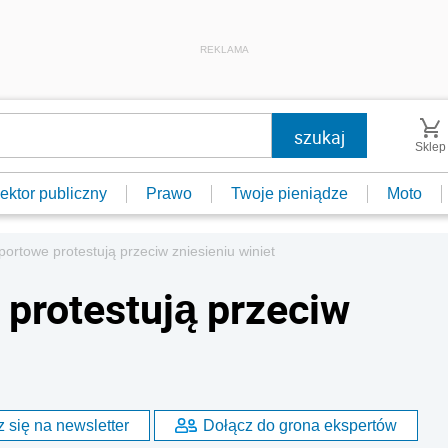
REKLAMA
Sklep
ektor publiczny
Prawo
Twoje pieniądze
Moto
portowe protestują przeciw zniesieniu winiet
 protestują przeciw
 się na newsletter
Dołącz do grona ekspertów