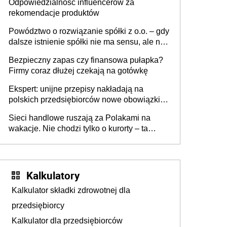
Odpowiedzialność influencerów za
rekomendacje produktów
Powództwo o rozwiązanie spółki z o.o. – gdy
dalsze istnienie spółki nie ma sensu, ale nie
wszyscy wspólnicy są tego zdania
Bezpieczny zapas czy finansowa pułapka?
Firmy coraz dłużej czekają na gotówkę
Ekspert: unijne przepisy nakładają na
polskich przedsiębiorców nowe obowiązki w
zakresie opakowań
Sieci handlowe ruszają za Polakami na
wakacje. Nie chodzi tylko o kurorty – ta
walka o portfele klientów dzieje się także
tam, gdzie wielu spędzi urlop po cichu
Kalkulatory
Kalkulator składki zdrowotnej dla
przedsiębiorcy
Kalkulator dla przedsiębiorców