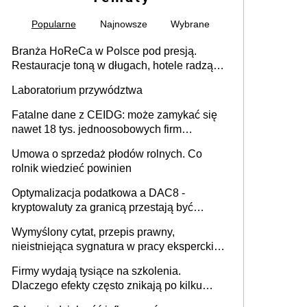
Popularne
Najnowsze
Wybrane
Branża HoReCa w Polsce pod presją.
Restauracje toną w długach, hotele radzą
sobie lepiej [GOŚĆ INFOR.PL]
Laboratorium przywództwa
Fatalne dane z CEIDG: może zamykać się
nawet 18 tys. jednoosobowych firm
miesięcznie
Umowa o sprzedaż płodów rolnych. Co
rolnik wiedzieć powinien
Optymalizacja podatkowa a DAC8 -
kryptowaluty za granicą przestają być
niewidoczne. I co dalej?
Wymyślony cytat, przepis prawny,
nieistniejąca sygnatura w pracy eksperckiej -
sam zakup ChatGPT to nie wdrożenie AI w
Firmy wydają tysiące na szkolenia.
firmie
Dlaczego efekty często znikają po kilku
tygodniach?