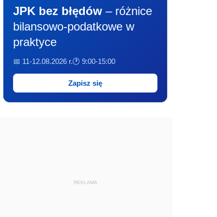
JPK bez błędów
– różnice
bilansowo-podatkowe w
praktyce
📅 11-12.08.2026 r.
🕐 9:00-15:00
Zapisz się
REKLAMA