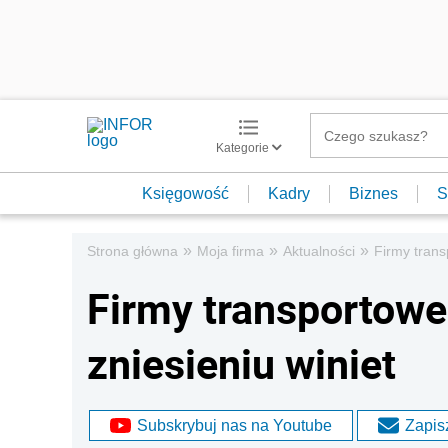
Kategorie
Księgowość
Kadry
Biznes
S
»
»
»
Strona główna
Moja firma
Aktualności
Firmy trans
Firmy transportowe
zniesieniu winiet
Subskrybuj nas na Youtube
Zapisz