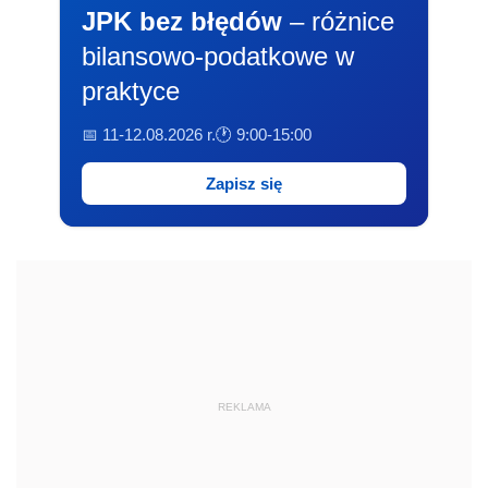
JPK bez błędów
– różnice
bilansowo-podatkowe w
praktyce
📅 11-12.08.2026 r.
🕐 9:00-15:00
Zapisz się
REKLAMA