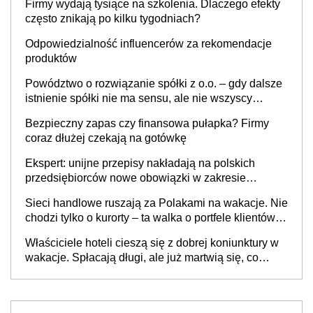
Firmy wydają tysiące na szkolenia. Dlaczego efekty
często znikają po kilku tygodniach?
Odpowiedzialność influencerów za rekomendacje
produktów
Powództwo o rozwiązanie spółki z o.o. – gdy dalsze
istnienie spółki nie ma sensu, ale nie wszyscy
wspólnicy są tego zdania
Bezpieczny zapas czy finansowa pułapka? Firmy
coraz dłużej czekają na gotówkę
Ekspert: unijne przepisy nakładają na polskich
przedsiębiorców nowe obowiązki w zakresie
opakowań
Sieci handlowe ruszają za Polakami na wakacje. Nie
chodzi tylko o kurorty – ta walka o portfele klientów
dzieje się także tam, gdzie wielu spędzi urlop po
Właściciele hoteli cieszą się z dobrej koniunktury w
cichu
wakacje. Spłacają długi, ale już martwią się, co
będzie jesienią