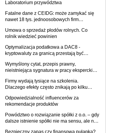
Laboratorium przywództwa
Fatalne dane z CEIDG: może zamykać się
nawet 18 tys. jednoosobowych firm
miesięcznie
Umowa o sprzedaż płodów rolnych. Co
rolnik wiedzieć powinien
Optymalizacja podatkowa a DAC8 -
kryptowaluty za granicą przestają być
niewidoczne. I co dalej?
Wymyślony cytat, przepis prawny,
nieistniejąca sygnatura w pracy eksperckiej -
sam zakup ChatGPT to nie wdrożenie AI w
Firmy wydają tysiące na szkolenia.
firmie
Dlaczego efekty często znikają po kilku
tygodniach?
Odpowiedzialność influencerów za
rekomendacje produktów
Powództwo o rozwiązanie spółki z o.o. – gdy
dalsze istnienie spółki nie ma sensu, ale nie
wszyscy wspólnicy są tego zdania
Bezpieczny zapas czy finansowa pułapka?