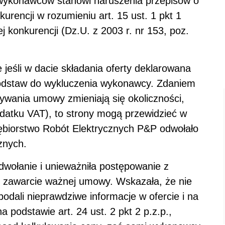
e wykonawców stanowi naruszenia przepisów o
rencji w rozumieniu art. 15 ust. 1 pkt 1
j konkurencji (Dz.U. z 2003 r. nr 153, poz.
 jeśli w dacie składania oferty deklarowana
podstaw do wykluczenia wykonawcy. Zdaniem
ywania umowy zmieniają się okoliczności,
odatku VAT), to strony mogą przewidzieć w
iębiorstwo Robót Elektrycznych P&P odwołało
znych.
wołanie i unieważniła postępowanie z
j zawarcie ważnej umowy. Wskazała, że nie
dali nieprawdziwe informacje w ofercie i na
a podstawie art. 24 ust. 2 pkt 2 p.z.p.,