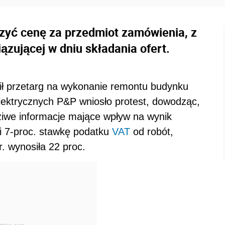
yć cenę za przedmiot zamówienia, z
zującej w dniu składania ofert.
ił przetarg na wykonanie remontu budynku
ektrycznych P&P wniosło protest, dowodząc,
ziwe informacje mające wpływ na wynik
ęli 7-proc. stawkę podatku
VAT
od robót,
. wynosiła 22 proc.