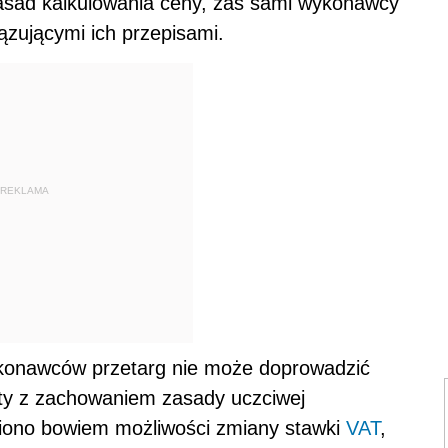
 zasad kalkulowania ceny, zaś sami wykonawcy
iązującymi ich przepisami.
REKLAMA
konawców przetarg nie może doprowadzić
rty z zachowaniem zasady uczciwej
dniono bowiem możliwości zmiany stawki
VAT
,