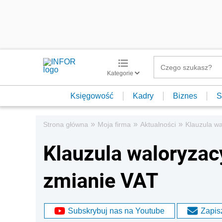
Kategorie
Księgowość
Kadry
Biznes
S
»
»
»
Strona główna
Moja firma
Aktualności
Klauzula wa
Klauzula waloryzac
zmianie VAT
Subskrybuj nas na Youtube
Zapisz