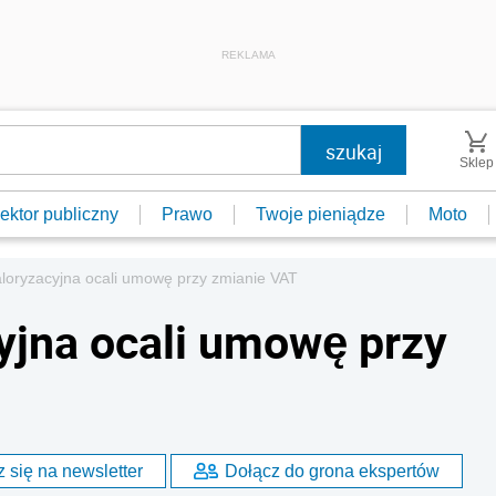
REKLAMA
Sklep
ektor publiczny
Prawo
Twoje pieniądze
Moto
loryzacyjna ocali umowę przy zmianie VAT
yjna ocali umowę przy
 się na newsletter
Dołącz do grona ekspertów