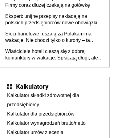
Firmy coraz dłużej czekają na gotówkę
Ekspert: unijne przepisy nakładają na
polskich przedsiębiorców nowe obowiązki w
zakresie opakowań
Sieci handlowe ruszają za Polakami na
wakacje. Nie chodzi tylko o kurorty – ta
walka o portfele klientów dzieje się także
Właściciele hoteli cieszą się z dobrej
tam, gdzie wielu spędzi urlop po cichu
koniunktury w wakacje. Spłacają długi, ale
już martwią się, co będzie jesienią
Kalkulatory
Kalkulator składki zdrowotnej dla
przedsiębiorcy
Kalkulator dla przedsiębiorców
Kalkulator wynagrodzeń brutto/netto
Kalkulator umów zlecenia