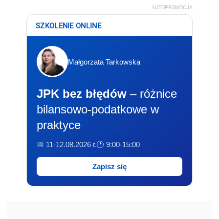
AUTOPROMOCJA
SZKOLENIE ONLINE
Małgorzata Tarkowska
JPK bez błędów
– różnice
bilansowo-podatkowe w
praktyce
📅 11-12.08.2026 r.
🕐 9:00-15:00
Zapisz się