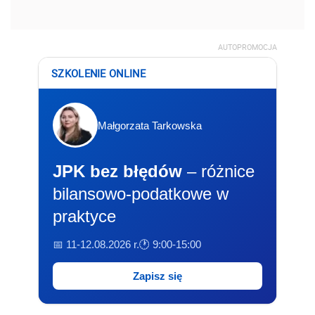
AUTOPROMOCJA
SZKOLENIE ONLINE
Małgorzata Tarkowska
JPK bez błędów
– różnice
bilansowo-podatkowe w
praktyce
📅 11-12.08.2026 r.
🕐 9:00-15:00
Zapisz się