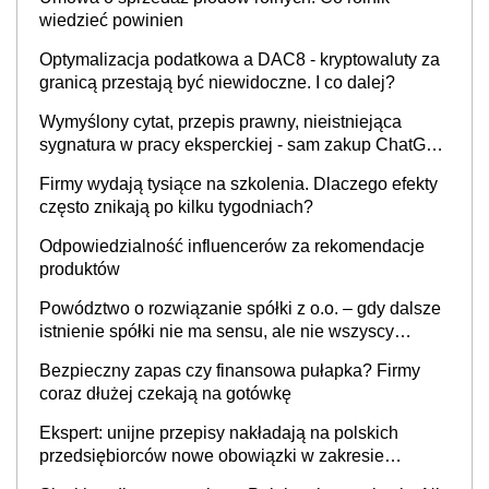
wiedzieć powinien
Optymalizacja podatkowa a DAC8 - kryptowaluty za
granicą przestają być niewidoczne. I co dalej?
Wymyślony cytat, przepis prawny, nieistniejąca
sygnatura w pracy eksperckiej - sam zakup ChatGPT
to nie wdrożenie AI w firmie
Firmy wydają tysiące na szkolenia. Dlaczego efekty
często znikają po kilku tygodniach?
Odpowiedzialność influencerów za rekomendacje
produktów
Powództwo o rozwiązanie spółki z o.o. – gdy dalsze
istnienie spółki nie ma sensu, ale nie wszyscy
wspólnicy są tego zdania
Bezpieczny zapas czy finansowa pułapka? Firmy
coraz dłużej czekają na gotówkę
Ekspert: unijne przepisy nakładają na polskich
przedsiębiorców nowe obowiązki w zakresie
opakowań