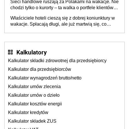
Sieci handlowe ruszają za Polakami na wakacje. Nie
chodzi tylko o kurorty – ta walka o portfele klientów
dzieje się także tam, gdzie wielu spędzi urlop po
Właściciele hoteli cieszą się z dobrej koniunktury w
cichu
wakacje. Spłacają długi, ale już martwią się, co
będzie jesienią
Kalkulatory
Kalkulator składki zdrowotnej dla przedsiębiorcy
Kalkulator dla przedsiębiorców
Kalkulator wynagrodzeń brutto/netto
Kalkulator umów zlecenia
Kalkulator umów o dzieło
Kalkulator kosztów energii
Kalkulator kredytów
Kalkulator składek ZUS