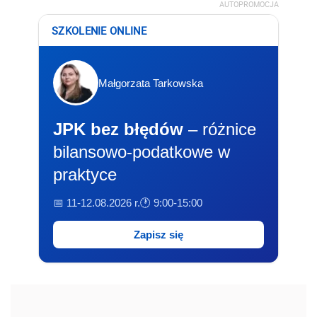
AUTOPROMOCJA
SZKOLENIE ONLINE
Małgorzata Tarkowska
JPK bez błędów
– różnice
bilansowo-podatkowe w
praktyce
📅 11-12.08.2026 r.
🕐 9:00-15:00
Zapisz się