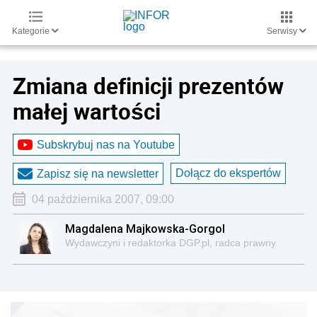
Kategorie
Serwisy
Zmiana definicji prezentów
małej wartości
Subskrybuj nas na Youtube
Dołącz do ekspertów
Zapisz się na newsletter
04 października 2007, 09:00
Magdalena Majkowska-Gorgol
Wydawczyni i redaktorka DGP.pl, radca prawny