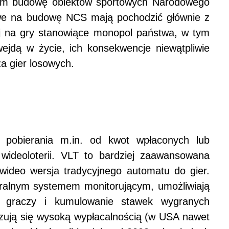
ym budowę obiektów sportowych Narodowego
we na budowę NCS mają pochodzić głównie z
 na gry stanowiące monopol państwa, w tym
ejdą w życie, ich konsekwencje niewątpliwie
ża gier losowych.
pobierania m.in. od kwot wpłaconych lub
wideoloterii. VLT to bardziej zaawansowana
wideo wersja tradycyjnego automatu do gier.
tralnym systemem monitorującym, umożliwiają
ie graczy i kumulowanie stawek wygranych
yzują się wysoką wypłacalnością (w USA nawet