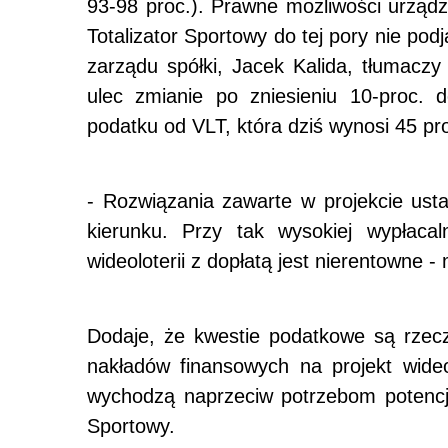
93-98 proc.). Prawne możliwości urządza
Totalizator Sportowy do tej pory nie pod
zarządu spółki, Jacek Kalida, tłumaczy
ulec zmianie po zniesieniu 10-proc. 
podatku od VLT, która dziś wynosi 45 pr
- Rozwiązania zawarte w projekcie us
kierunku. Przy tak wysokiej wypłacal
wideoloterii z dopłatą jest nierentowne -
Dodaje, że kwestie podatkowe są rzec
nakładów finansowych na projekt wide
wychodzą naprzeciw potrzebom potencja
Sportowy.