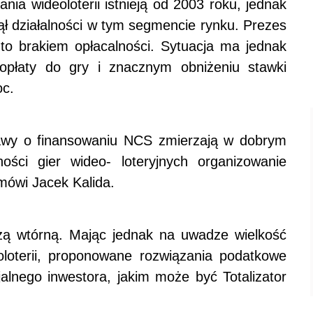
nia wideoloterii istnieją od 2003 roku, jednak
jął działalności w tym segmencie rynku. Prezes
 to brakiem opłacalności. Sytuacja ma jednak
dopłaty do gry i znacznym obniżeniu stawki
oc.
tawy o finansowaniu NCS zmierzają w dobrym
ności gier wideo- loteryjnych organizowanie
 mówi Jacek Kalida.
zą wtórną. Mając jednak na uwadze wielkość
oloterii, proponowane rozwiązania podatkowe
lnego inwestora, jakim może być Totalizator