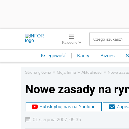
Kategorie
Księgowość
Kadry
Biznes
S
»
»
»
Strona główna
Moja firma
Aktualności
Nowe zasad
Nowe zasady na ryn
Subskrybuj nas na Youtube
Zapisz
01 sierpnia 2007, 09:35