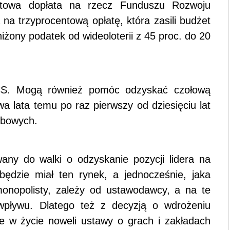
entowa dopłata na rzecz Funduszu Rozwoju
na trzyprocentową opłatę, która zasili budżet
żony podatek od wideoloterii z 45 proc. do 20
 NCS. Mogą również pomóc odzyskać czołową
wa lata temu po raz pierwszy od dziesięciu lat
zbowych.
wany do walki o odzyskanie pozycji lidera na
 będzie miał ten rynek, a jednocześnie, jaka
nopolisty, zależy od ustawodawcy, a na te
wpływu. Dlatego też z decyzją o wdrożeniu
ie w życie noweli ustawy o grach i zakładach