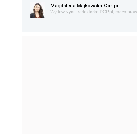
Magdalena Majkowska-Gorgol
Wydawczyni i redaktorka DGP.pl, radca pra