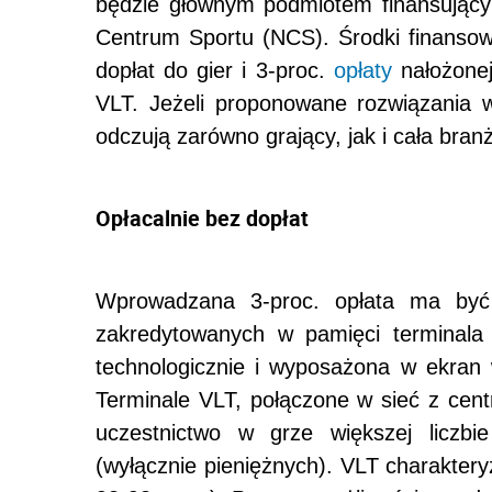
będzie głównym podmiotem finansując
Centrum Sportu (NCS). Środki finanso
dopłat do gier i 3-proc.
opłaty
nałożonej
VLT. Jeżeli proponowane rozwiązania w
odczują zarówno grający, jak i cała bran
Opłacalnie bez dopłat
Wprowadzana 3-proc. opłata ma być 
zakredytowanych w pamięci terminala 
technologicznie i wyposażona w ekran 
Terminale VLT, połączone w sieć z cen
uczestnictwo w grze większej liczb
(wyłącznie pieniężnych). VLT charakter