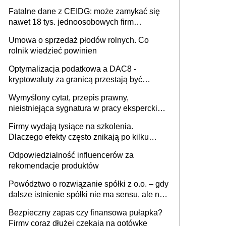
Fatalne dane z CEIDG: może zamykać się
nawet 18 tys. jednoosobowych firm
miesięcznie
Umowa o sprzedaż płodów rolnych. Co
rolnik wiedzieć powinien
Optymalizacja podatkowa a DAC8 -
kryptowaluty za granicą przestają być
niewidoczne. I co dalej?
Wymyślony cytat, przepis prawny,
nieistniejąca sygnatura w pracy eksperckiej -
sam zakup ChatGPT to nie wdrożenie AI w
Firmy wydają tysiące na szkolenia.
firmie
Dlaczego efekty często znikają po kilku
tygodniach?
Odpowiedzialność influencerów za
rekomendacje produktów
Powództwo o rozwiązanie spółki z o.o. – gdy
dalsze istnienie spółki nie ma sensu, ale nie
wszyscy wspólnicy są tego zdania
Bezpieczny zapas czy finansowa pułapka?
Firmy coraz dłużej czekają na gotówkę