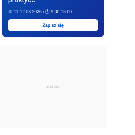
📅 11-12.08.2026 r.
🕐 9:00-15:00
Zapisz się
REKLAMA