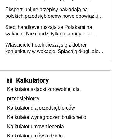
Ekspert: unijne przepisy nakładają na
polskich przedsiębiorców nowe obowiązki w
zakresie opakowań
Sieci handlowe ruszają za Polakami na
wakacje. Nie chodzi tylko o kurorty – ta
walka o portfele klientów dzieje się także
Właściciele hoteli cieszą się z dobrej
tam, gdzie wielu spędzi urlop po cichu
koniunktury w wakacje. Spłacają długi, ale
już martwią się, co będzie jesienią
Kalkulatory
Kalkulator składki zdrowotnej dla
przedsiębiorcy
Kalkulator dla przedsiębiorców
Kalkulator wynagrodzeń brutto/netto
Kalkulator umów zlecenia
Kalkulator umów o dzieło