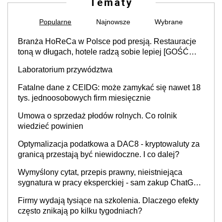
Tematy
Popularne
Najnowsze
Wybrane
Branża HoReCa w Polsce pod presją. Restauracje
toną w długach, hotele radzą sobie lepiej [GOŚĆ
INFOR.PL]
Laboratorium przywództwa
Fatalne dane z CEIDG: może zamykać się nawet 18
tys. jednoosobowych firm miesięcznie
Umowa o sprzedaż płodów rolnych. Co rolnik
wiedzieć powinien
Optymalizacja podatkowa a DAC8 - kryptowaluty za
granicą przestają być niewidoczne. I co dalej?
Wymyślony cytat, przepis prawny, nieistniejąca
sygnatura w pracy eksperckiej - sam zakup ChatGPT
to nie wdrożenie AI w firmie
Firmy wydają tysiące na szkolenia. Dlaczego efekty
często znikają po kilku tygodniach?