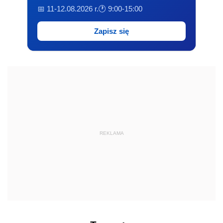
📅 11-12.08.2026 r.
🕐 9:00-15:00
Zapisz się
REKLAMA