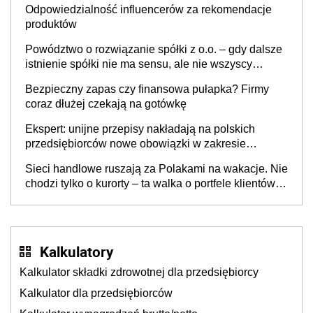
Odpowiedzialność influencerów za rekomendacje
produktów
Powództwo o rozwiązanie spółki z o.o. – gdy dalsze
istnienie spółki nie ma sensu, ale nie wszyscy
wspólnicy są tego zdania
Bezpieczny zapas czy finansowa pułapka? Firmy
coraz dłużej czekają na gotówkę
Ekspert: unijne przepisy nakładają na polskich
przedsiębiorców nowe obowiązki w zakresie
opakowań
Sieci handlowe ruszają za Polakami na wakacje. Nie
chodzi tylko o kurorty – ta walka o portfele klientów
dzieje się także tam, gdzie wielu spędzi urlop po
cichu
Kalkulatory
Kalkulator składki zdrowotnej dla przedsiębiorcy
Kalkulator dla przedsiębiorców