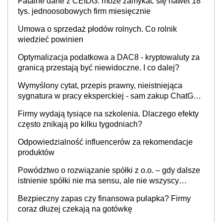
Fatalne dane z CEIDG: może zamykać się nawet 18
tys. jednoosobowych firm miesięcznie
Umowa o sprzedaż płodów rolnych. Co rolnik
wiedzieć powinien
Optymalizacja podatkowa a DAC8 - kryptowaluty za
granicą przestają być niewidoczne. I co dalej?
Wymyślony cytat, przepis prawny, nieistniejąca
sygnatura w pracy eksperckiej - sam zakup ChatGPT
to nie wdrożenie AI w firmie
Firmy wydają tysiące na szkolenia. Dlaczego efekty
często znikają po kilku tygodniach?
Odpowiedzialność influencerów za rekomendacje
produktów
Powództwo o rozwiązanie spółki z o.o. – gdy dalsze
istnienie spółki nie ma sensu, ale nie wszyscy
wspólnicy są tego zdania
Bezpieczny zapas czy finansowa pułapka? Firmy
coraz dłużej czekają na gotówkę