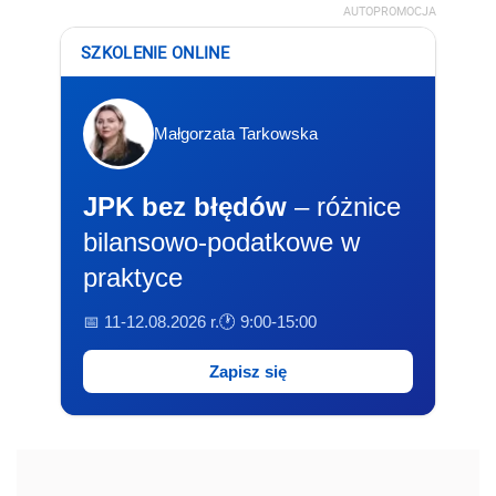
AUTOPROMOCJA
SZKOLENIE ONLINE
Małgorzata Tarkowska
JPK bez błędów
– różnice
bilansowo-podatkowe w
praktyce
📅 11-12.08.2026 r.
🕐 9:00-15:00
Zapisz się