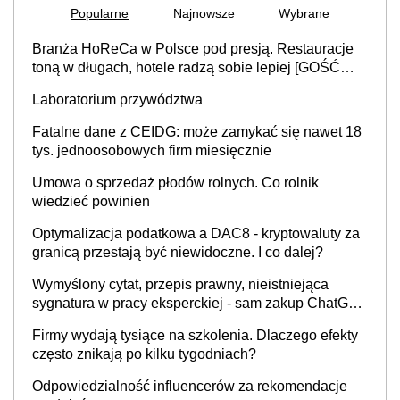
Popularne
Najnowsze
Wybrane
Branża HoReCa w Polsce pod presją. Restauracje
toną w długach, hotele radzą sobie lepiej [GOŚĆ
INFOR.PL]
Laboratorium przywództwa
Fatalne dane z CEIDG: może zamykać się nawet 18
tys. jednoosobowych firm miesięcznie
Umowa o sprzedaż płodów rolnych. Co rolnik
wiedzieć powinien
Optymalizacja podatkowa a DAC8 - kryptowaluty za
granicą przestają być niewidoczne. I co dalej?
Wymyślony cytat, przepis prawny, nieistniejąca
sygnatura w pracy eksperckiej - sam zakup ChatGPT
to nie wdrożenie AI w firmie
Firmy wydają tysiące na szkolenia. Dlaczego efekty
często znikają po kilku tygodniach?
Odpowiedzialność influencerów za rekomendacje