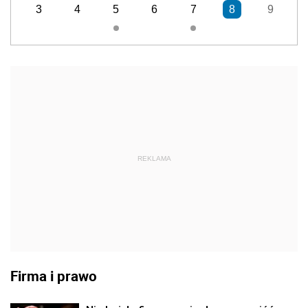
3
4
5
6
7
8
9
REKLAMA
Firma i prawo