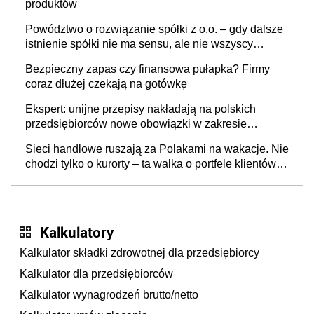
produktów
Powództwo o rozwiązanie spółki z o.o. – gdy dalsze
istnienie spółki nie ma sensu, ale nie wszyscy
wspólnicy są tego zdania
Bezpieczny zapas czy finansowa pułapka? Firmy
coraz dłużej czekają na gotówkę
Ekspert: unijne przepisy nakładają na polskich
przedsiębiorców nowe obowiązki w zakresie
opakowań
Sieci handlowe ruszają za Polakami na wakacje. Nie
chodzi tylko o kurorty – ta walka o portfele klientów
dzieje się także tam, gdzie wielu spędzi urlop po
cichu
Kalkulatory
Kalkulator składki zdrowotnej dla przedsiębiorcy
Kalkulator dla przedsiębiorców
Kalkulator wynagrodzeń brutto/netto