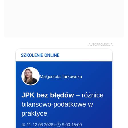
AUTOPROMOCJA
SZKOLENIE ONLINE
Małgorzata Tarkowska
JPK bez błędów
– różnice
bilansowo-podatkowe w
praktyce
📅 11-12.08.2026 r.
🕐 9:00-15:00