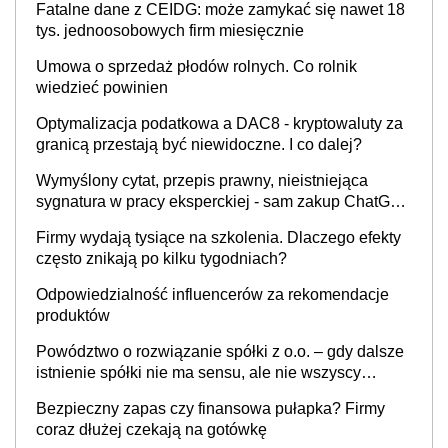
Fatalne dane z CEIDG: może zamykać się nawet 18
tys. jednoosobowych firm miesięcznie
Umowa o sprzedaż płodów rolnych. Co rolnik
wiedzieć powinien
Optymalizacja podatkowa a DAC8 - kryptowaluty za
granicą przestają być niewidoczne. I co dalej?
Wymyślony cytat, przepis prawny, nieistniejąca
sygnatura w pracy eksperckiej - sam zakup ChatGPT
to nie wdrożenie AI w firmie
Firmy wydają tysiące na szkolenia. Dlaczego efekty
często znikają po kilku tygodniach?
Odpowiedzialność influencerów za rekomendacje
produktów
Powództwo o rozwiązanie spółki z o.o. – gdy dalsze
istnienie spółki nie ma sensu, ale nie wszyscy
wspólnicy są tego zdania
Bezpieczny zapas czy finansowa pułapka? Firmy
coraz dłużej czekają na gotówkę