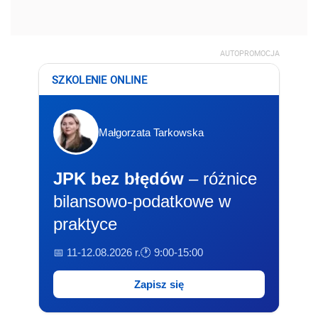
AUTOPROMOCJA
SZKOLENIE ONLINE
Małgorzata Tarkowska
JPK bez błędów
– różnice
bilansowo-podatkowe w
praktyce
📅 11-12.08.2026 r.
🕐 9:00-15:00
Zapisz się