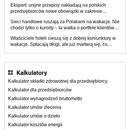
Ekspert: unijne przepisy nakładają na polskich
przedsiębiorców nowe obowiązki w zakresie
opakowań
Sieci handlowe ruszają za Polakami na wakacje. Nie
chodzi tylko o kurorty – ta walka o portfele klientów
dzieje się także tam, gdzie wielu spędzi urlop po
Właściciele hoteli cieszą się z dobrej koniunktury w
cichu
wakacje. Spłacają długi, ale już martwią się, co
będzie jesienią
Kalkulatory
Kalkulator składki zdrowotnej dla przedsiębiorcy
Kalkulator dla przedsiębiorców
Kalkulator wynagrodzeń brutto/netto
Kalkulator umów zlecenia
Kalkulator umów o dzieło
Kalkulator kosztów energii