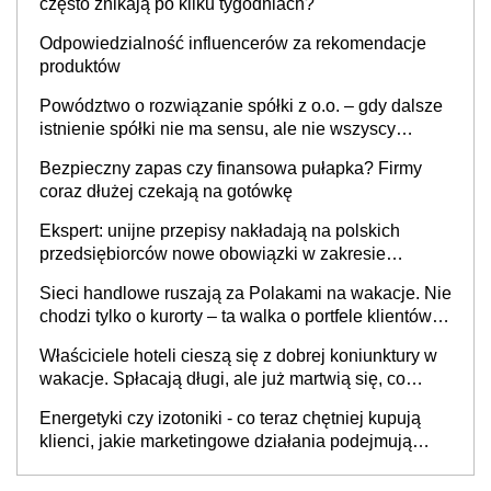
często znikają po kilku tygodniach?
Odpowiedzialność influencerów za rekomendacje
produktów
Powództwo o rozwiązanie spółki z o.o. – gdy dalsze
istnienie spółki nie ma sensu, ale nie wszyscy
wspólnicy są tego zdania
Bezpieczny zapas czy finansowa pułapka? Firmy
coraz dłużej czekają na gotówkę
Ekspert: unijne przepisy nakładają na polskich
przedsiębiorców nowe obowiązki w zakresie
opakowań
Sieci handlowe ruszają za Polakami na wakacje. Nie
chodzi tylko o kurorty – ta walka o portfele klientów
dzieje się także tam, gdzie wielu spędzi urlop po
Właściciele hoteli cieszą się z dobrej koniunktury w
cichu
wakacje. Spłacają długi, ale już martwią się, co
będzie jesienią
Energetyki czy izotoniki - co teraz chętniej kupują
klienci, jakie marketingowe działania podejmują
sklepy