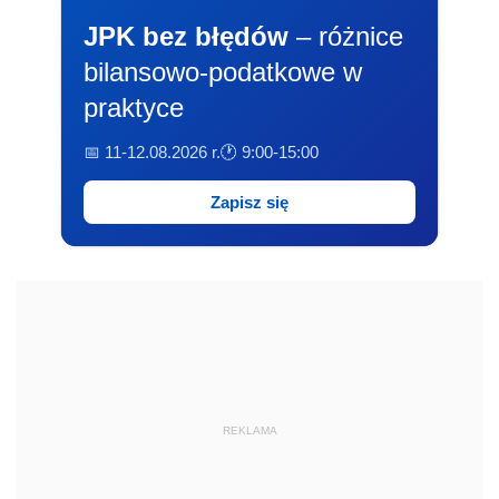
JPK bez błędów
– różnice
bilansowo-podatkowe w
praktyce
📅 11-12.08.2026 r.
🕐 9:00-15:00
Zapisz się
REKLAMA