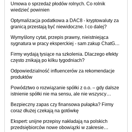
Umowa o sprzedaż płodów rolnych. Co rolnik
wiedzieć powinien
Optymalizacja podatkowa a DAC8 - kryptowaluty za
granicą przestają być niewidoczne. I co dalej?
Wymyślony cytat, przepis prawny, nieistniejąca
sygnatura w pracy eksperckiej - sam zakup ChatGPT
to nie wdrożenie AI w firmie
Firmy wydają tysiące na szkolenia. Dlaczego efekty
często znikają po kilku tygodniach?
Odpowiedzialność influencerów za rekomendacje
produktów
Powództwo o rozwiązanie spółki z o.o. – gdy dalsze
istnienie spółki nie ma sensu, ale nie wszyscy
wspólnicy są tego zdania
Bezpieczny zapas czy finansowa pułapka? Firmy
coraz dłużej czekają na gotówkę
Ekspert: unijne przepisy nakładają na polskich
przedsiębiorców nowe obowiązki w zakresie