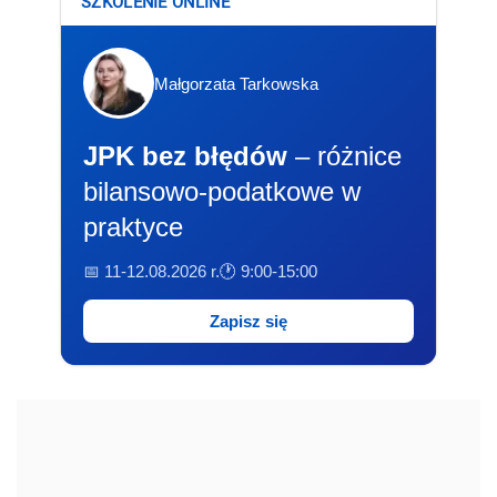
SZKOLENIE ONLINE
Małgorzata Tarkowska
JPK bez błędów
– różnice
bilansowo-podatkowe w
praktyce
📅 11-12.08.2026 r.
🕐 9:00-15:00
Zapisz się