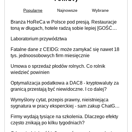
Popularne
Najnowsze
Wybrane
Branża HoReCa w Polsce pod presją. Restauracje
toną w długach, hotele radzą sobie lepiej [GOŚĆ
INFOR.PL]
Laboratorium przywództwa
Fatalne dane z CEIDG: może zamykać się nawet 18
tys. jednoosobowych firm miesięcznie
Umowa o sprzedaż płodów rolnych. Co rolnik
wiedzieć powinien
Optymalizacja podatkowa a DAC8 - kryptowaluty za
granicą przestają być niewidoczne. I co dalej?
Wymyślony cytat, przepis prawny, nieistniejąca
sygnatura w pracy eksperckiej - sam zakup ChatGPT
to nie wdrożenie AI w firmie
Firmy wydają tysiące na szkolenia. Dlaczego efekty
często znikają po kilku tygodniach?