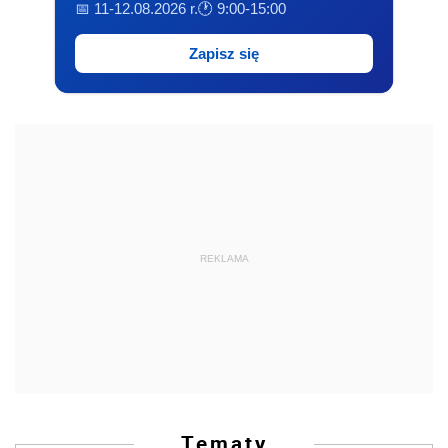
📅 11-12.08.2026 r.
🕐 9:00-15:00
Zapisz się
REKLAMA
Tematy