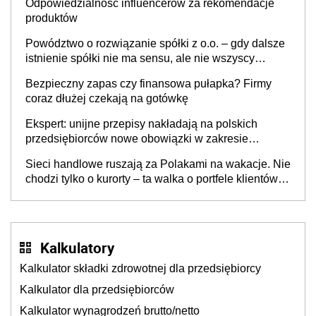
Odpowiedzialność influencerów za rekomendacje
produktów
Powództwo o rozwiązanie spółki z o.o. – gdy dalsze
istnienie spółki nie ma sensu, ale nie wszyscy
wspólnicy są tego zdania
Bezpieczny zapas czy finansowa pułapka? Firmy
coraz dłużej czekają na gotówkę
Ekspert: unijne przepisy nakładają na polskich
przedsiębiorców nowe obowiązki w zakresie
opakowań
Sieci handlowe ruszają za Polakami na wakacje. Nie
chodzi tylko o kurorty – ta walka o portfele klientów
dzieje się także tam, gdzie wielu spędzi urlop po
cichu
Kalkulatory
Kalkulator składki zdrowotnej dla przedsiębiorcy
Kalkulator dla przedsiębiorców
Kalkulator wynagrodzeń brutto/netto