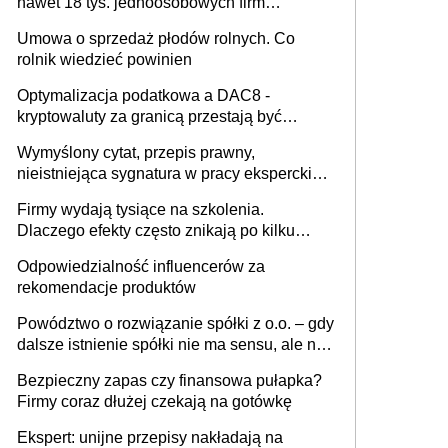
nawet 18 tys. jednoosobowych firm
miesięcznie
Umowa o sprzedaż płodów rolnych. Co
rolnik wiedzieć powinien
Optymalizacja podatkowa a DAC8 -
kryptowaluty za granicą przestają być
niewidoczne. I co dalej?
Wymyślony cytat, przepis prawny,
nieistniejąca sygnatura w pracy eksperckiej -
sam zakup ChatGPT to nie wdrożenie AI w
Firmy wydają tysiące na szkolenia.
firmie
Dlaczego efekty często znikają po kilku
tygodniach?
Odpowiedzialność influencerów za
rekomendacje produktów
Powództwo o rozwiązanie spółki z o.o. – gdy
dalsze istnienie spółki nie ma sensu, ale nie
wszyscy wspólnicy są tego zdania
Bezpieczny zapas czy finansowa pułapka?
Firmy coraz dłużej czekają na gotówkę
Ekspert: unijne przepisy nakładają na