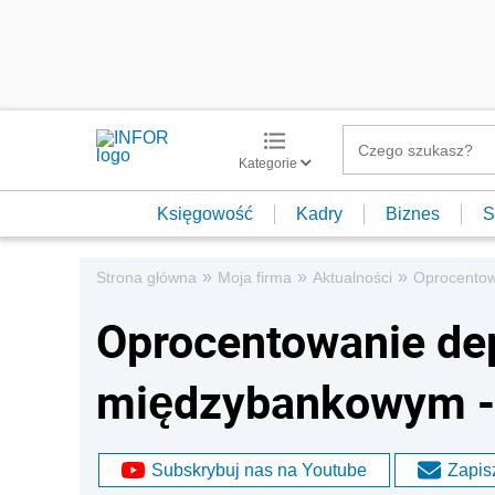
Kategorie
Księgowość
Kadry
Biznes
S
»
»
»
Strona główna
Moja firma
Aktualności
Oprocentow
Oprocentowanie de
międzybankowym -
Subskrybuj nas na Youtube
Zapisz