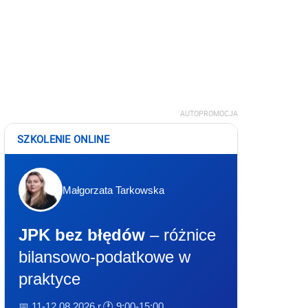
AUTOPROMOCJA
SZKOLENIE ONLINE
Małgorzata Tarkowska
JPK bez błędów
– różnice
bilansowo-podatkowe w
praktyce
📅 11-12.08.2026 r.
🕐 9:00-15:00