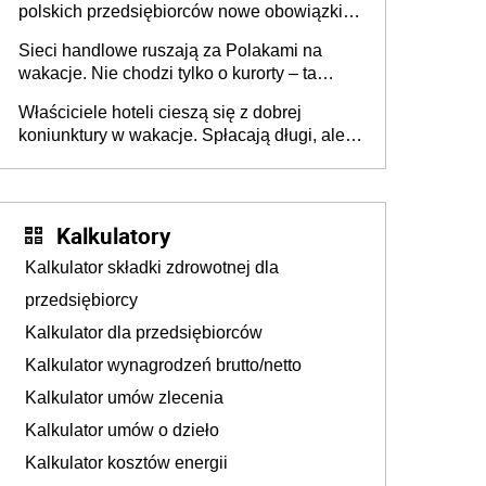
polskich przedsiębiorców nowe obowiązki w
zakresie opakowań
Sieci handlowe ruszają za Polakami na
wakacje. Nie chodzi tylko o kurorty – ta
walka o portfele klientów dzieje się także
Właściciele hoteli cieszą się z dobrej
tam, gdzie wielu spędzi urlop po cichu
koniunktury w wakacje. Spłacają długi, ale
już martwią się, co będzie jesienią
Kalkulatory
Kalkulator składki zdrowotnej dla
przedsiębiorcy
Kalkulator dla przedsiębiorców
Kalkulator wynagrodzeń brutto/netto
Kalkulator umów zlecenia
Kalkulator umów o dzieło
Kalkulator kosztów energii