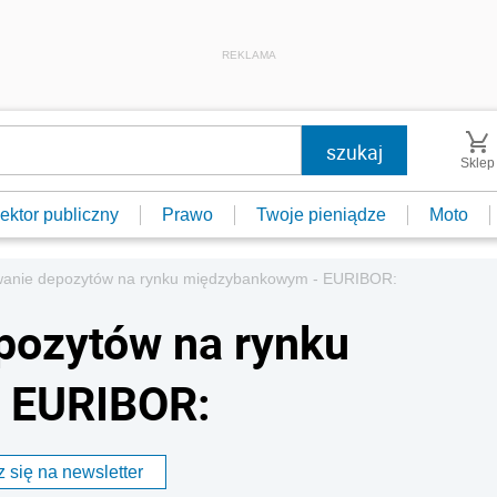
REKLAMA
Sklep
ektor publiczny
Prawo
Twoje pieniądze
Moto
anie depozytów na rynku międzybankowym - EURIBOR:
pozytów na rynku
 EURIBOR:
 się na newsletter