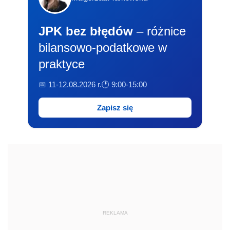
JPK bez błędów
– różnice
bilansowo-podatkowe w
praktyce
📅 11-12.08.2026 r.
🕐 9:00-15:00
Zapisz się
REKLAMA