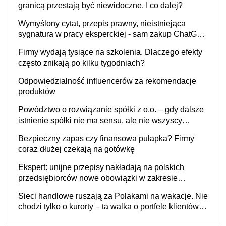
granicą przestają być niewidoczne. I co dalej?
Wymyślony cytat, przepis prawny, nieistniejąca
sygnatura w pracy eksperckiej - sam zakup ChatGPT
to nie wdrożenie AI w firmie
Firmy wydają tysiące na szkolenia. Dlaczego efekty
często znikają po kilku tygodniach?
Odpowiedzialność influencerów za rekomendacje
produktów
Powództwo o rozwiązanie spółki z o.o. – gdy dalsze
istnienie spółki nie ma sensu, ale nie wszyscy
wspólnicy są tego zdania
Bezpieczny zapas czy finansowa pułapka? Firmy
coraz dłużej czekają na gotówkę
Ekspert: unijne przepisy nakładają na polskich
przedsiębiorców nowe obowiązki w zakresie
opakowań
Sieci handlowe ruszają za Polakami na wakacje. Nie
chodzi tylko o kurorty – ta walka o portfele klientów
dzieje się także tam, gdzie wielu spędzi urlop po