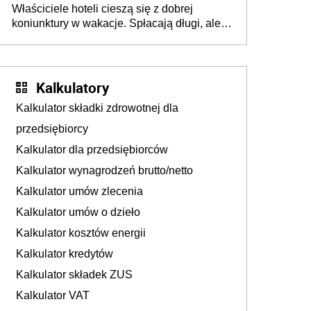
Właściciele hoteli cieszą się z dobrej
tam, gdzie wielu spędzi urlop po cichu
koniunktury w wakacje. Spłacają długi, ale
już martwią się, co będzie jesienią
Kalkulatory
Kalkulator składki zdrowotnej dla
przedsiębiorcy
Kalkulator dla przedsiębiorców
Kalkulator wynagrodzeń brutto/netto
Kalkulator umów zlecenia
Kalkulator umów o dzieło
Kalkulator kosztów energii
Kalkulator kredytów
Kalkulator składek ZUS
Kalkulator VAT