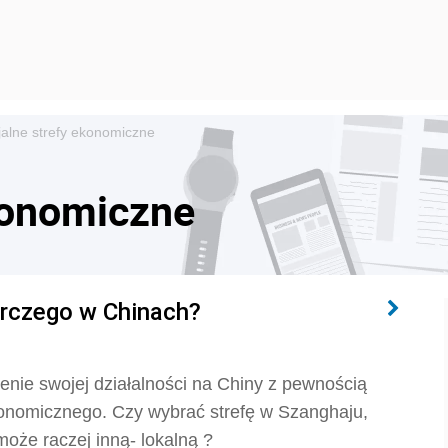
alne strefy ekonomiczne
konomiczne
arczego w Chinach?
enie swojej działalności na Chiny z pewnością
ekonomicznego. Czy wybrać strefę w Szanghaju,
oże raczej inną- lokalną ?