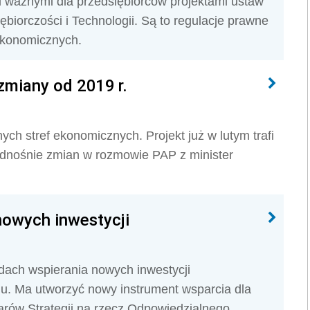
 ważnymi dla przedsiębiorców projektami ustaw
biorczości i Technologii. Są to regulacje prawne
 ekonomicznych.
zmiany od 2019 r.
ch stref ekonomicznych. Projekt już w lutym trafi
odnośnie zmian w rozmowie PAP z minister
nowych inwestycji
adach wspierania nowych inwestycji
u. Ma utworzyć nowy instrument wsparcia dla
ilarów Strategii na rzecz Odpowiedzialnego