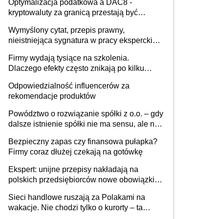
Optymalizacja podatkowa a DAC8 -
kryptowaluty za granicą przestają być
niewidoczne. I co dalej?
Wymyślony cytat, przepis prawny,
nieistniejąca sygnatura w pracy eksperckiej -
sam zakup ChatGPT to nie wdrożenie AI w
Firmy wydają tysiące na szkolenia.
firmie
Dlaczego efekty często znikają po kilku
tygodniach?
Odpowiedzialność influencerów za
rekomendacje produktów
Powództwo o rozwiązanie spółki z o.o. – gdy
dalsze istnienie spółki nie ma sensu, ale nie
wszyscy wspólnicy są tego zdania
Bezpieczny zapas czy finansowa pułapka?
Firmy coraz dłużej czekają na gotówkę
Ekspert: unijne przepisy nakładają na
polskich przedsiębiorców nowe obowiązki w
zakresie opakowań
Sieci handlowe ruszają za Polakami na
wakacje. Nie chodzi tylko o kurorty – ta
walka o portfele klientów dzieje się także