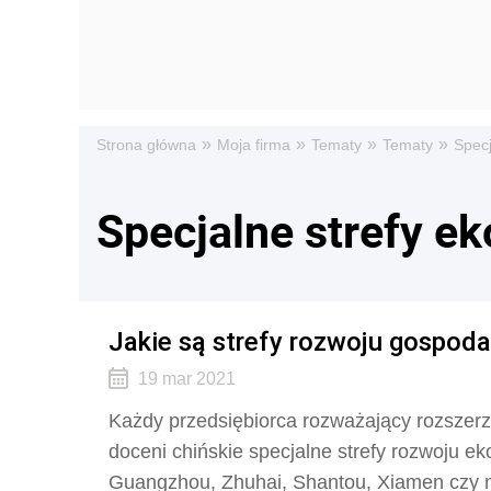
»
»
»
»
Strona główna
Moja firma
Tematy
Tematy
Specj
Specjalne strefy e
Jakie są strefy rozwoju gospod
19 mar 2021
Każdy przedsiębiorca rozważający rozszerz
doceni chińskie specjalne strefy rozwoju 
Guangzhou, Zhuhai, Shantou, Xiamen czy m