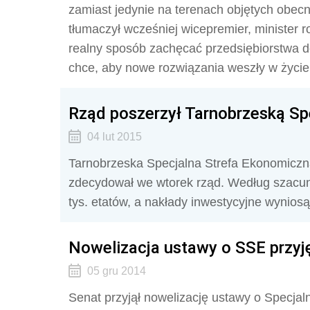
zamiast jedynie na terenach objętych obec
tłumaczył wcześniej wicepremier, minister 
realny sposób zachęcać przedsiębiorstwa d
chce, aby nowe rozwiązania weszły w życie
Rząd poszerzył Tarnobrzeską Sp
04 lut 2015
Tarnobrzeska Specjalna Strefa Ekonomiczn
zdecydował we wtorek rząd. Według szacu
tys. etatów, a nakłady inwestycyjne wyniosą
Nowelizacja ustawy o SSE przyj
05 gru 2014
Senat przyjął nowelizację ustawy o Specja