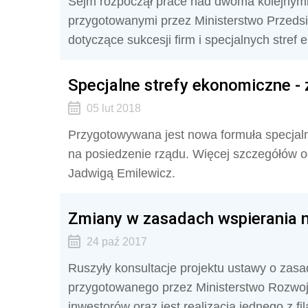
Sejm rozpoczął prace nad dwoma kolejnymi
przygotowanymi przez Ministerstwo Przedsię
dotyczące sukcesji firm i specjalnych stref
Specjalne strefy ekonomiczne - 
05 lut 2018
Przygotowywana jest nowa formuła specjalny
na posiedzenie rządu. Więcej szczegółów 
Jadwigą Emilewicz.
Zmiany w zasadach wspierania 
24 paź 2017
Ruszyły konsultacje projektu ustawy o zas
przygotowanego przez Ministerstwo Rozwoj
inwestorów oraz jest realizacją jednego z f