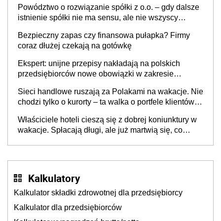
Powództwo o rozwiązanie spółki z o.o. – gdy dalsze
istnienie spółki nie ma sensu, ale nie wszyscy
wspólnicy są tego zdania
Bezpieczny zapas czy finansowa pułapka? Firmy
coraz dłużej czekają na gotówkę
Ekspert: unijne przepisy nakładają na polskich
przedsiębiorców nowe obowiązki w zakresie
opakowań
Sieci handlowe ruszają za Polakami na wakacje. Nie
chodzi tylko o kurorty – ta walka o portfele klientów
dzieje się także tam, gdzie wielu spędzi urlop po
Właściciele hoteli cieszą się z dobrej koniunktury w
cichu
wakacje. Spłacają długi, ale już martwią się, co
będzie jesienią
Kalkulatory
Kalkulator składki zdrowotnej dla przedsiębiorcy
Kalkulator dla przedsiębiorców