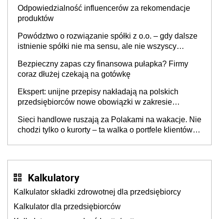
Odpowiedzialność influencerów za rekomendacje
produktów
Powództwo o rozwiązanie spółki z o.o. – gdy dalsze
istnienie spółki nie ma sensu, ale nie wszyscy
wspólnicy są tego zdania
Bezpieczny zapas czy finansowa pułapka? Firmy
coraz dłużej czekają na gotówkę
Ekspert: unijne przepisy nakładają na polskich
przedsiębiorców nowe obowiązki w zakresie
opakowań
Sieci handlowe ruszają za Polakami na wakacje. Nie
chodzi tylko o kurorty – ta walka o portfele klientów
dzieje się także tam, gdzie wielu spędzi urlop po
cichu
Kalkulatory
Kalkulator składki zdrowotnej dla przedsiębiorcy
Kalkulator dla przedsiębiorców