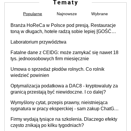
Tematy
Popularne
Najnowsze
Wybrane
Branża HoReCa w Polsce pod presją. Restauracje
toną w długach, hotele radzą sobie lepiej [GOŚĆ
INFOR.PL]
Laboratorium przywództwa
Fatalne dane z CEIDG: może zamykać się nawet 18
tys. jednoosobowych firm miesięcznie
Umowa o sprzedaż płodów rolnych. Co rolnik
wiedzieć powinien
Optymalizacja podatkowa a DAC8 - kryptowaluty za
granicą przestają być niewidoczne. I co dalej?
Wymyślony cytat, przepis prawny, nieistniejąca
sygnatura w pracy eksperckiej - sam zakup ChatGPT
to nie wdrożenie AI w firmie
Firmy wydają tysiące na szkolenia. Dlaczego efekty
często znikają po kilku tygodniach?