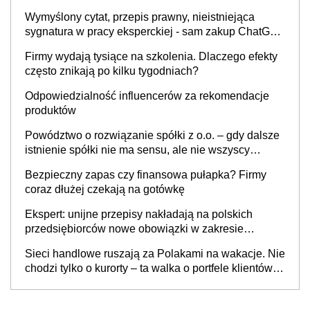
Wymyślony cytat, przepis prawny, nieistniejąca
sygnatura w pracy eksperckiej - sam zakup ChatGPT
to nie wdrożenie AI w firmie
Firmy wydają tysiące na szkolenia. Dlaczego efekty
często znikają po kilku tygodniach?
Odpowiedzialność influencerów za rekomendacje
produktów
Powództwo o rozwiązanie spółki z o.o. – gdy dalsze
istnienie spółki nie ma sensu, ale nie wszyscy
wspólnicy są tego zdania
Bezpieczny zapas czy finansowa pułapka? Firmy
coraz dłużej czekają na gotówkę
Ekspert: unijne przepisy nakładają na polskich
przedsiębiorców nowe obowiązki w zakresie
opakowań
Sieci handlowe ruszają za Polakami na wakacje. Nie
chodzi tylko o kurorty – ta walka o portfele klientów
dzieje się także tam, gdzie wielu spędzi urlop po
cichu