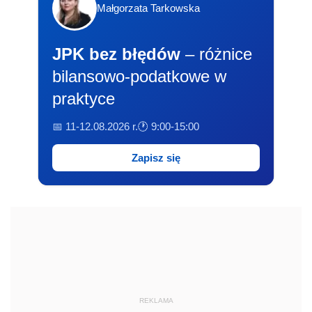
Małgorzata Tarkowska
JPK bez błędów
– różnice
bilansowo-podatkowe w
praktyce
📅 11-12.08.2026 r.
🕐 9:00-15:00
Zapisz się
REKLAMA