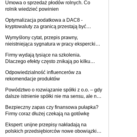
Umowa o sprzedaż płodów rolnych. Co
rolnik wiedzieć powinien
Optymalizacja podatkowa a DAC8 -
kryptowaluty za granicą przestają być
niewidoczne. I co dalej?
Wymyślony cytat, przepis prawny,
nieistniejąca sygnatura w pracy eksperckiej -
sam zakup ChatGPT to nie wdrożenie AI w
Firmy wydają tysiące na szkolenia.
firmie
Dlaczego efekty często znikają po kilku
tygodniach?
Odpowiedzialność influencerów za
rekomendacje produktów
Powództwo o rozwiązanie spółki z o.o. – gdy
dalsze istnienie spółki nie ma sensu, ale nie
wszyscy wspólnicy są tego zdania
Bezpieczny zapas czy finansowa pułapka?
Firmy coraz dłużej czekają na gotówkę
Ekspert: unijne przepisy nakładają na
polskich przedsiębiorców nowe obowiązki w