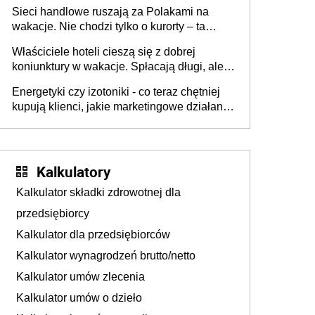
zakresie opakowań
Sieci handlowe ruszają za Polakami na
wakacje. Nie chodzi tylko o kurorty – ta
walka o portfele klientów dzieje się także
Właściciele hoteli cieszą się z dobrej
tam, gdzie wielu spędzi urlop po cichu
koniunktury w wakacje. Spłacają długi, ale
już martwią się, co będzie jesienią
Energetyki czy izotoniki - co teraz chętniej
kupują klienci, jakie marketingowe działania
podejmują sklepy
Kalkulatory
Kalkulator składki zdrowotnej dla
przedsiębiorcy
Kalkulator dla przedsiębiorców
Kalkulator wynagrodzeń brutto/netto
Kalkulator umów zlecenia
Kalkulator umów o dzieło