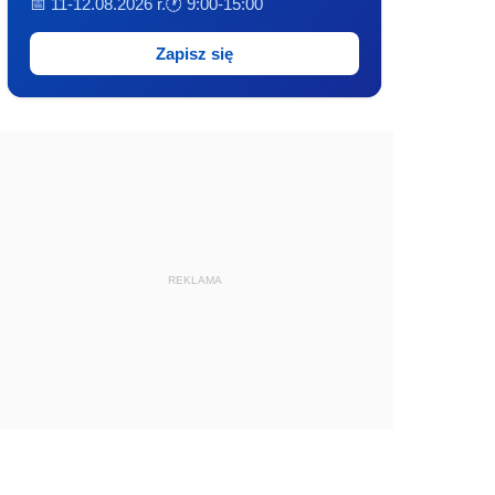
📅 11-12.08.2026 r.
🕐 9:00-15:00
Zapisz się
REKLAMA