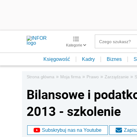
Kategorie
Księgowość
Kadry
Biznes
S
»
»
»
»
Strona główna
Moja firma
Prawo
Zarządzanie
S
Bilansowe i podatk
2013 - szkolenie
Subskrybuj nas na Youtube
Zapisz