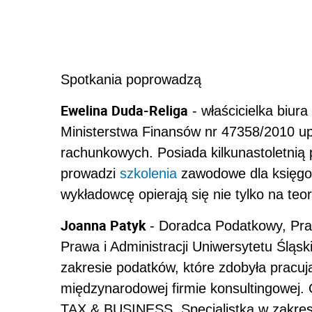
Spotkania poprowadzą
Ewelina Duda-Religa
- właścicielka biur
Ministerstwa Finansów nr 47358/2010 u
rachunkowych. Posiada kilkunastoletnią
prowadzi
szkolenia
zawodowe dla księgo
wykładowcę opierają się nie tylko na teori
Joanna Patyk
- Doradca Podatkowy, Praw
Prawa i Administracji Uniwersytetu Śląs
zakresie podatków, które zdobyła pracuj
międzynarodowej firmie konsultingowej. 
TAX & BUSINESS. Specjalistka w zakre