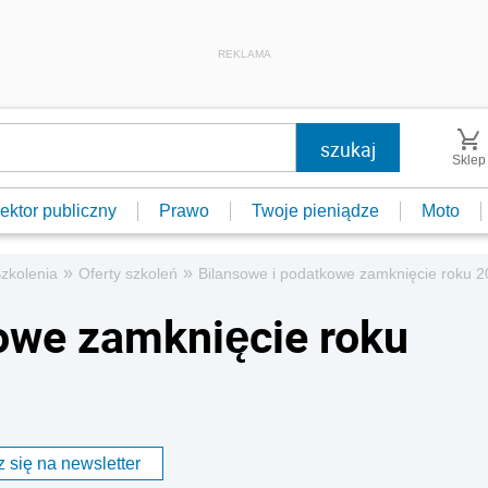
REKLAMA
Sklep
ektor publiczny
Prawo
Twoje pieniądze
Moto
»
»
zkolenia
Oferty szkoleń
Bilansowe i podatkowe zamknięcie roku 20
owe zamknięcie roku
 się na newsletter