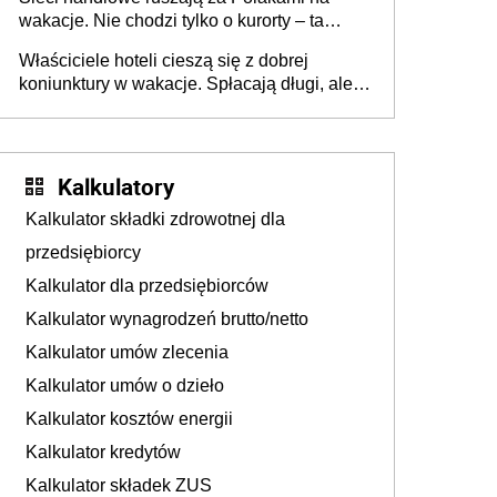
wakacje. Nie chodzi tylko o kurorty – ta
walka o portfele klientów dzieje się także
Właściciele hoteli cieszą się z dobrej
tam, gdzie wielu spędzi urlop po cichu
koniunktury w wakacje. Spłacają długi, ale
już martwią się, co będzie jesienią
Kalkulatory
Kalkulator składki zdrowotnej dla
przedsiębiorcy
Kalkulator dla przedsiębiorców
Kalkulator wynagrodzeń brutto/netto
Kalkulator umów zlecenia
Kalkulator umów o dzieło
Kalkulator kosztów energii
Kalkulator kredytów
Kalkulator składek ZUS