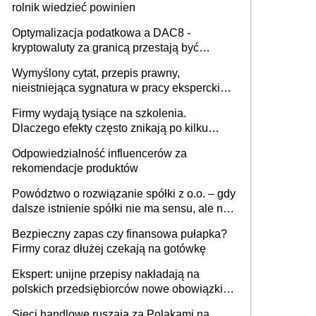
rolnik wiedzieć powinien
Optymalizacja podatkowa a DAC8 -
kryptowaluty za granicą przestają być
niewidoczne. I co dalej?
Wymyślony cytat, przepis prawny,
nieistniejąca sygnatura w pracy eksperckiej -
sam zakup ChatGPT to nie wdrożenie AI w
Firmy wydają tysiące na szkolenia.
firmie
Dlaczego efekty często znikają po kilku
tygodniach?
Odpowiedzialność influencerów za
rekomendacje produktów
Powództwo o rozwiązanie spółki z o.o. – gdy
dalsze istnienie spółki nie ma sensu, ale nie
wszyscy wspólnicy są tego zdania
Bezpieczny zapas czy finansowa pułapka?
Firmy coraz dłużej czekają na gotówkę
Ekspert: unijne przepisy nakładają na
polskich przedsiębiorców nowe obowiązki w
zakresie opakowań
Sieci handlowe ruszają za Polakami na