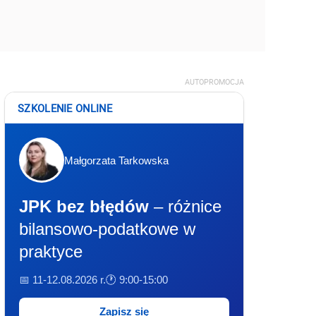
AUTOPROMOCJA
SZKOLENIE ONLINE
Małgorzata Tarkowska
JPK bez błędów
– różnice
bilansowo-podatkowe w
praktyce
📅 11-12.08.2026 r.
🕐 9:00-15:00
Zapisz się