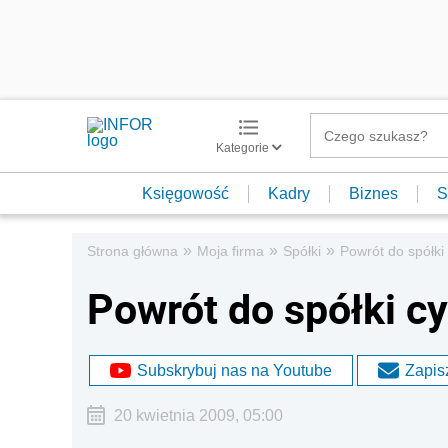
Kategorie
Księgowość
Kadry
Biznes
S
»
»
»
Strona główna
Moja firma
Spółki
Powrót do spółki 
Powrót do spółki cy
Subskrybuj nas na Youtube
Zapisz
20 kwietnia 2009, 05:00