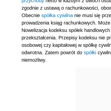
przychody
netto w każdym z dwóch ostat
zgodnie z ustawą o rachunkowości, obo
Obecnie
spółka cywilna
nie musi się prz
prowadzenia ksiąg rachunkowych. Może t
Nowelizacja kodeksu spółek handlowych
przekształcenia. Przepisy kodeksu nie p
osobowej czy kapitałowej w spółkę cywil
odwrotna. Zatem powrót do
spółki
cywiln
niemożliwy.