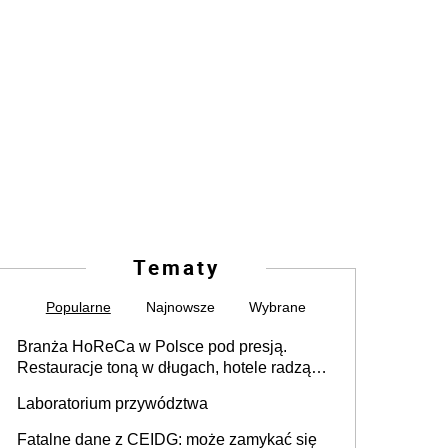
Tematy
Popularne
Najnowsze
Wybrane
Branża HoReCa w Polsce pod presją.
Restauracje toną w długach, hotele radzą
sobie lepiej [GOŚĆ INFOR.PL]
Laboratorium przywództwa
Fatalne dane z CEIDG: może zamykać się