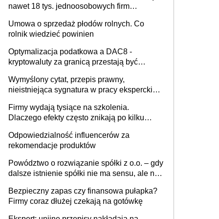
nawet 18 tys. jednoosobowych firm
miesięcznie
Umowa o sprzedaż płodów rolnych. Co
rolnik wiedzieć powinien
Optymalizacja podatkowa a DAC8 -
kryptowaluty za granicą przestają być
niewidoczne. I co dalej?
Wymyślony cytat, przepis prawny,
nieistniejąca sygnatura w pracy eksperckiej -
sam zakup ChatGPT to nie wdrożenie AI w
Firmy wydają tysiące na szkolenia.
firmie
Dlaczego efekty często znikają po kilku
tygodniach?
Odpowiedzialność influencerów za
rekomendacje produktów
Powództwo o rozwiązanie spółki z o.o. – gdy
dalsze istnienie spółki nie ma sensu, ale nie
wszyscy wspólnicy są tego zdania
Bezpieczny zapas czy finansowa pułapka?
Firmy coraz dłużej czekają na gotówkę
Ekspert: unijne przepisy nakładają na