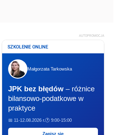
AUTOPROMOCJA
SZKOLENIE ONLINE
Małgorzata Tarkowska
JPK bez błędów
– różnice
bilansowo-podatkowe w
praktyce
📅 11-12.08.2026 r.
🕐 9:00-15:00
Zapisz się