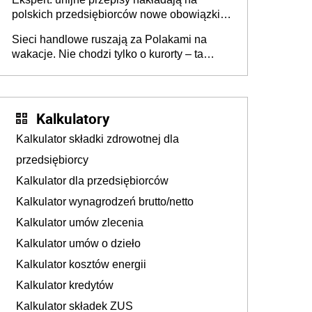
polskich przedsiębiorców nowe obowiązki w
zakresie opakowań
Sieci handlowe ruszają za Polakami na
wakacje. Nie chodzi tylko o kurorty – ta
walka o portfele klientów dzieje się także
tam, gdzie wielu spędzi urlop po cichu
Kalkulatory
Kalkulator składki zdrowotnej dla
przedsiębiorcy
Kalkulator dla przedsiębiorców
Kalkulator wynagrodzeń brutto/netto
Kalkulator umów zlecenia
Kalkulator umów o dzieło
Kalkulator kosztów energii
Kalkulator kredytów
Kalkulator składek ZUS