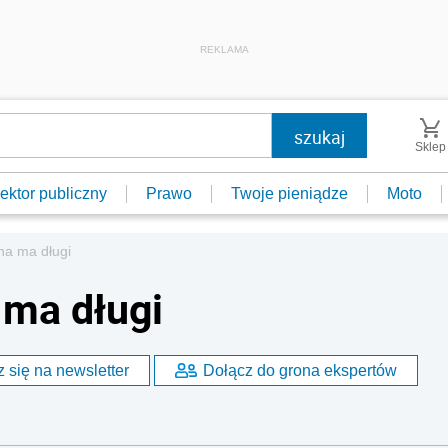
REKLAMA
Sklep
ektor publiczny
Prawo
Twoje pieniądze
Moto
na ma długi
 ma długi
 się na newsletter
Dołącz do grona ekspertów