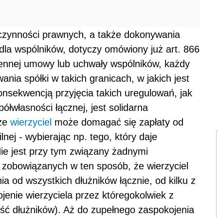
czynności prawnych, a także dokonywania
dla wspólników, dotyczy omówiony już art. 866
iennej umowy lub uchwały wspólników, każdy
nia spółki w takich granicach, w jakich jest
nsekwencją przyjęcia takich uregulowań, jak
ółwłasności łącznej, jest solidarna
 że
wierzyciel
może domagać się zapłaty od
lnej - wybierając np. tego, który daje
Nie jest przy tym związany żadnymi
 zobowiązanych w ten sposób, że wierzyciel
a od wszystkich dłużników łącznie, od kilku z
jenie wierzyciela przez któregokolwiek z
ość dłużników). Aż do zupełnego zaspokojenia