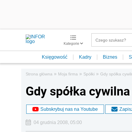
Kategorie
Księgowość
Kadry
Biznes
S
»
»
»
Strona główna
Moja firma
Spółki
Gdy spółka cywil
Gdy spółka cywilna
Subskrybuj nas na Youtube
Zapisz
04 grudnia 2008, 05:00